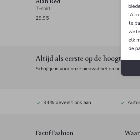
Alan Red
Alan
biede
T-shirt
T-shirt
'Acce
29,95
29,95
te pa
wete
elk m
de pa
Altijd als eerste op de hoogte zijn
Schrijf je in voor onze nieuwsbrief en ontvang dan
94% beveelt ons aan
Autom
Factif Fashion
Waaro