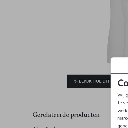
Co
✨ BEKIJK HOE DIT JE STAA
Wij g
te v
werk
Gerelateerde producten
mark
geper