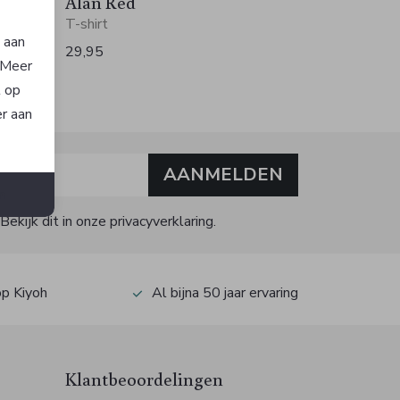
Alan Red
T-shirt
n aan
29,95
. Meer
t op
er aan
AANMELDEN
n
kijk dit in onze privacyverklaring.
op Kiyoh
Al bijna 50 jaar ervaring
Klantbeoordelingen