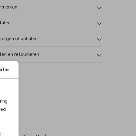
nmerken
talen
zorgen of ophalen
len en retourneren
atie
ring
oed
e