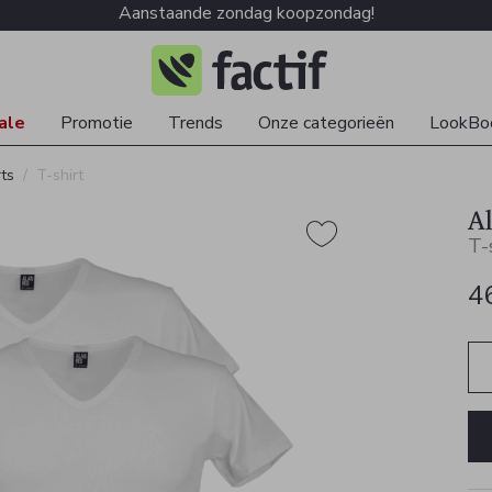
Aanstaande zondag koopzondag!
ale
Promotie
Trends
Onze categorieën
LookBo
rts
T-shirt
A
T-
4