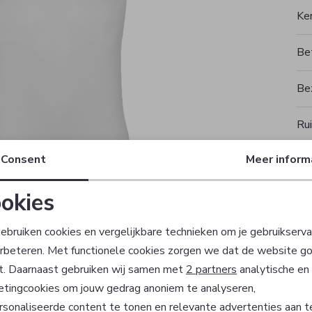
Ke
Be
Be
Rui
Consent
Meer inform
okies
T
Noodzakelijke cookies
Personalisatie cookies
ebruiken cookies en vergelijkbare technieken om je gebruikserva
erbeteren. Met functionele cookies zorgen we dat de website g
Analytische cookies
Marketing cookies
t. Daarnaast gebruiken wij samen met
2 partners
analytische en
etingcookies om jouw gedrag anoniem te analyseren,
sonaliseerde content te tonen en relevante advertenties aan t