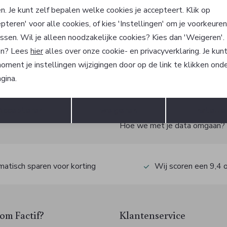
 Red
Alan Red
n. Je kunt zelf bepalen welke cookies je accepteert. Klik op
T-shirt
pteren' voor alle cookies, of kies 'Instellingen' om je voorkeure
29,95
ssen. Wil je alleen noodzakelijke cookies? Kies dan 'Weigeren'
n? Lees
hier
alles over onze cookie- en privacyverklaring. Je kun
oment je instellingen wijzigingen door op de link te klikken ond
gina.
?
Opslaan
Terug
Accepteren
weigeren
Instelle
 ook gelijk €5,- korting!
Hoe we met je data omgaan? Be
atisch sparen voor korting
Wij scoren een 9,4 
m Factif?
Klantenservice