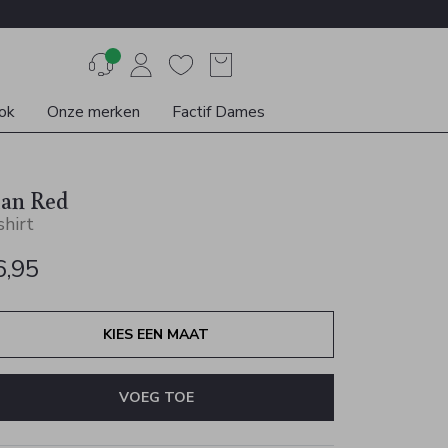
ok
Onze merken
Factif Dames
lan Red
shirt
6,95
KIES EEN MAAT
VOEG TOE