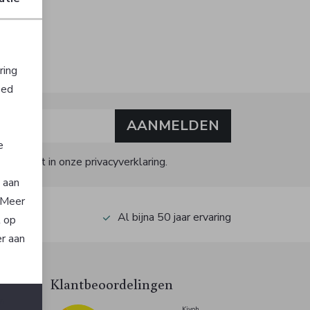
ring
oed
AANMELDEN
e
kijk dit in onze privacyverklaring.
n aan
. Meer
op Kiyoh
Al bijna 50 jaar ervaring
t op
er aan
Klantbeoordelingen
n