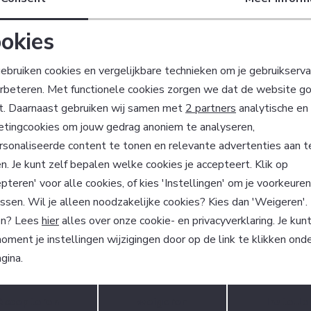
okies
Noodzakelijke cookies
Personalisatie cookies
ebruiken cookies en vergelijkbare technieken om je gebruikserva
erbeteren. Met functionele cookies zorgen we dat de website g
Analytische cookies
Marketing cookies
t. Daarnaast gebruiken wij samen met
2 partners
analytische en
?
etingcookies om jouw gedrag anoniem te analyseren,
 ook gelijk €5,- korting!
sonaliseerde content te tonen en relevante advertenties aan t
Hoe we met je data omgaan? Be
n. Je kunt zelf bepalen welke cookies je accepteert. Klik op
pteren' voor alle cookies, of kies 'Instellingen' om je voorkeure
ssen. Wil je alleen noodzakelijke cookies? Kies dan 'Weigeren'
atisch sparen voor korting
Wij scoren een 9,4 
n? Lees
hier
alles over onze cookie- en privacyverklaring. Je kun
oment je instellingen wijzigingen door op de link te klikken ond
gina.
m Factif?
Klantenservice
Opslaan
Terug
Accepteren
weigeren
Instelle
n onze klanten beveelt
Algemene Voorwaarden