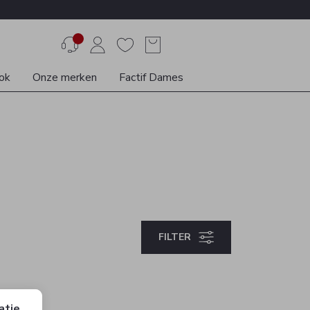
ok
Onze merken
Factif Dames
FILTER
atie