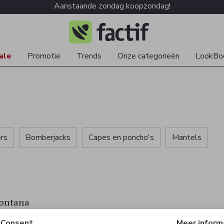
Aanstaande zondag koopzondag!
ale
Promotie
Trends
Onze categorieën
LookBo
rs
Bomberjacks
Capes en poncho's
Mantels
ontana
Consent
Meer inform