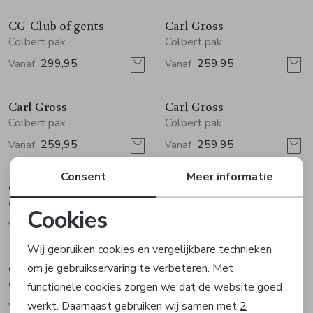
CG-Club of gents
Carl Gross
Colbert pak
Colbert pak
299,95
259,95
Vanaf
Vanaf
Carl Gross
Carl Gross
Colbert pak
Colbert pak
259,95
259,95
Vanaf
Vanaf
Consent
Meer informatie
Carl Gross
CG-Club of gents
Colbert pak
Colbert pak
Cookies
299,95
249,95
Vanaf
Vanaf
Noodzakelijke cookies
Sale
Wij gebruiken cookies en vergelijkbare technieken
CG-Club of gents
Zuitable
om je gebruikservaring te verbeteren. Met
Personalisatie cookies
Colbert pak
Colbert pak
functionele cookies zorgen we dat de website goed
werkt. Daarnaast gebruiken wij samen met
2
249,95
143,94
Vanaf
239,90
Analytische cookies