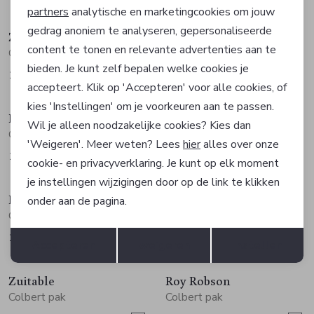
Sale
Sale
partners
analytische en marketingcookies om jouw
gedrag anoniem te analyseren, gepersonaliseerde
Zuitable
Digel
Marketing cookies
content te tonen en relevante advertenties aan te
Colbert pak
Colbert pak
bieden. Je kunt zelf bepalen welke cookies je
137,40
161,97
229,00
Vanaf
accepteert. Klik op 'Accepteren' voor alle cookies, of
Sale
Sale
kies 'Instellingen' om je voorkeuren aan te passen.
Digel
Roy Robson
Wil je alleen noodzakelijke cookies? Kies dan
Colbert pak
Colbert pak
'Weigeren'. Meer weten? Lees
hier
alles over onze
173,97
203,40
289,95
339,00
cookie- en privacyverklaring. Je kunt op elk moment
Sale
Sale
je instellingen wijzigingen door op de link te klikken
Digel
Roy Robson
onder aan de pagina.
Colbert pak
Colbert pak
Opslaan
Terug
179,97
209,40
299,95
349,00
Accepteren
weigeren
Instellen
Sale
Sale
Zuitable
Roy Robson
Colbert pak
Colbert pak