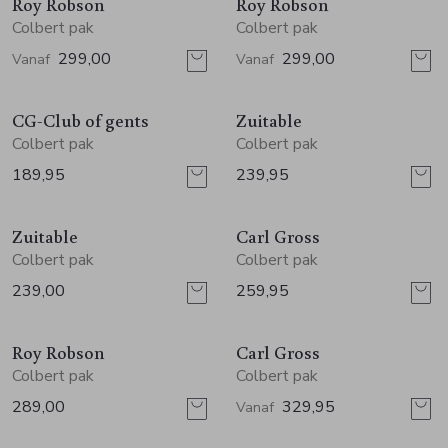
Jurken en rokken
Schoenen
Sjaals en stola's
Vesten
Roy Robson
Roy Robson
Colbert pak
Colbert pak
299,00
299,00
Vanaf
Vanaf
Schoenen
T-shirts en polos
Sokken
CG-Club of gents
Zuitable
Shirts en tops
Truien en vesten
Tassen
Colbert pak
Colbert pak
189,95
239,95
Truien en vesten
Zuitable
Carl Gross
Colbert pak
Colbert pak
239,00
259,95
Roy Robson
Carl Gross
Colbert pak
Colbert pak
289,00
329,95
Vanaf