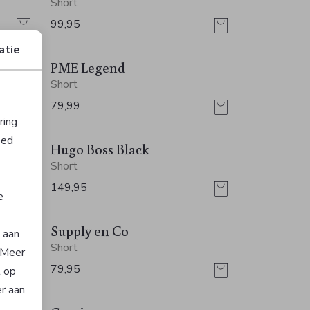
Short
99,95
atie
PME Legend
Short
79,99
ring
oed
Hugo Boss Black
Short
149,95
e
Supply en Co
n aan
Short
. Meer
79,95
t op
er aan