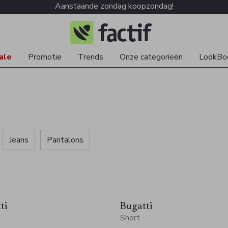
Aanstaande zondag koopzondag!
ale
Promotie
Trends
Onze categorieën
LookBo
Jeans
Pantalons
ti
Bugatti
Short