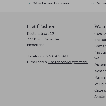
94% beveelt ons aan
Autom
Factif Fashion
Waaro
Keulenstraat 12
94% va
7418 ET Deventer
ons aa
Nederland
Gratis
Niet g
Telefoon
0570 609 941
wel
E-mailadres
klantenservice@factif.nl
Automa
Achter
Ruim a
Veilig 
Onze s
Snelle