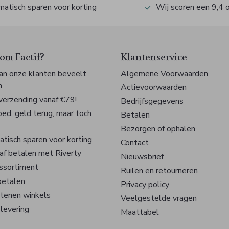
atisch sparen voor korting
Wij scoren een 9,4 
m Factif?
Klantenservice
n onze klanten beveelt
Algemene Voorwaarden
n
Actievoorwaarden
 verzending vanaf €79!
Bedrijfsgegevens
oed, geld terug, maar toch
Betalen
Bezorgen of ophalen
tisch sparen voor korting
Contact
af betalen met Riverty
Nieuwsbrief
ssortiment
Ruilen en retourneren
betalen
Privacy policy
tenen winkels
Veelgestelde vragen
 levering
Maattabel