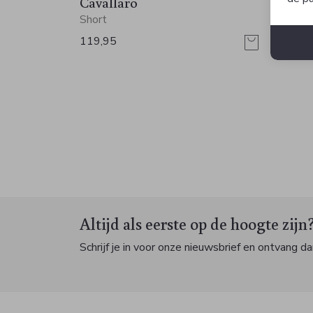
Cavallaro
Caval
Short
Short
119,95
119,9
Altijd als eerste op de hoogte zijn
Schrijf je in voor onze nieuwsbrief en ontvang dan