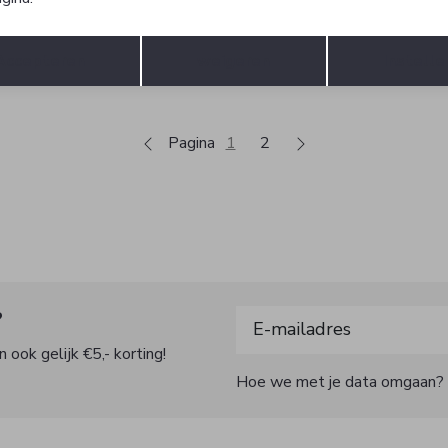
laro
Cavallaro
Short
Opslaan
Terug
5
119,95
Accepteren
weigeren
Instelle
Pagina
1
2
?
 ook gelijk €5,- korting!
Hoe we met je data omgaan? Be