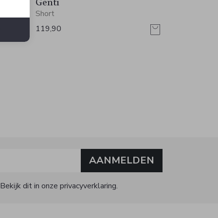
Genti
Short
119,90
n
AANMELDEN
kijk dit in onze privacyverklaring.