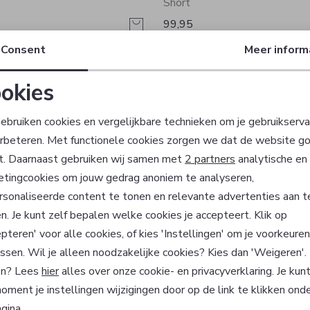
Short
99,95
Consent
Meer inform
 Boss Orange
Vanguard
Short
okies
99,99
Noodzakelijke cookies
Personalisatie cookies
ebruiken cookies en vergelijkbare technieken om je gebruikserva
erbeteren. Met functionele cookies zorgen we dat de website g
uomo
Hugo Boss Orange
Analytische cookies
Marketing cookies
t. Daarnaast gebruiken wij samen met
2 partners
analytische en
Short
etingcookies om jouw gedrag anoniem te analyseren,
129,95
sonaliseerde content te tonen en relevante advertenties aan t
n. Je kunt zelf bepalen welke cookies je accepteert. Klik op
y en Co
Butcher of Blue
pteren' voor alle cookies, of kies 'Instellingen' om je voorkeure
Short
ssen. Wil je alleen noodzakelijke cookies? Kies dan 'Weigeren'
99,95
n? Lees
hier
alles over onze cookie- en privacyverklaring. Je kun
oment je instellingen wijzigingen door op de link te klikken ond
gina.