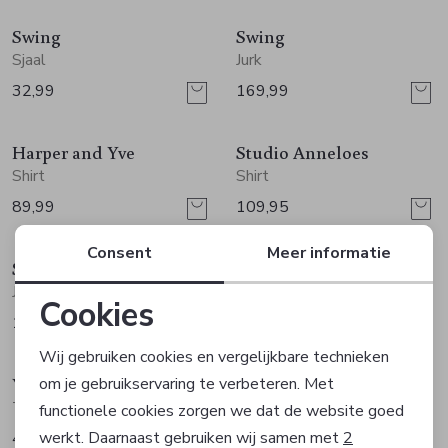
Swing
Swing
Sjaal
Jurk
32,99
169,99
Nieuw
Nieuw
Harper and Yve
Studio Anneloes
Shirt
Shirt
89,99
109,95
Nieuw
Nieuw
Consent
Meer informatie
Studio Anneloes
Studio Anneloes
Jurk
Top
Cookies
169,95
99,95
Noodzakelijke cookies
Nieuw
Nieuw
Wij gebruiken cookies en vergelijkbare technieken
Yaya
Opus
om je gebruikservaring te verbeteren. Met
Personalisatie cookies
Top
Blouse
functionele cookies zorgen we dat de website goed
werkt. Daarnaast gebruiken wij samen met
2
49,95
69,99
Analytische cookies