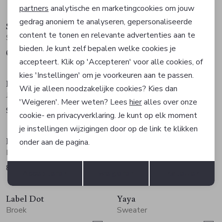
Nieuw
Nieuw
partners
analytische en marketingcookies om jouw
gedrag anoniem te analyseren, gepersonaliseerde
Studio Amaya
Betty Barclay
Marketing cookies
content te tonen en relevante advertenties aan te
Sweater
Jurk
bieden. Je kunt zelf bepalen welke cookies je
69,95
139,99
accepteert. Klik op 'Accepteren' voor alle cookies, of
Nieuw
Nieuw
kies 'Instellingen' om je voorkeuren aan te passen.
Betty Barclay
Betty Barclay
Wil je alleen noodzakelijke cookies? Kies dan
Jasje
Rok
'Weigeren'. Meer weten? Lees
hier
alles over onze
99,99
89,99
cookie- en privacyverklaring. Je kunt op elk moment
Nieuw
Nieuw
je instellingen wijzigingen door op de link te klikken
Label Dot
Label Dot
onder aan de pagina.
Blouse
Top
Opslaan
Terug
89,95
79,95
Accepteren
weigeren
Instellen
Nieuw
Nieuw
Label Dot
Yaya
Broek
Sweater