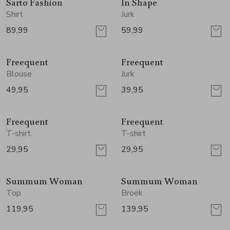
Jurken en rokken
Schoenen
Sjaals en stola's
Vesten
Sarto Fashion
In Shape
Shirt
Jurk
89,99
59,99
Schoenen
T-shirts en polos
Sokken
Nieuw
Nieuw
Freequent
Freequent
Shirts en tops
Truien en vesten
Tassen
Blouse
Jurk
49,95
39,95
Truien en vesten
Nieuw
Nieuw
Freequent
Freequent
T-shirt
T-shirt
29,95
29,95
Nieuw
Nieuw
Summum Woman
Summum Woman
Top
Broek
119,95
139,95
Nieuw
Nieuw