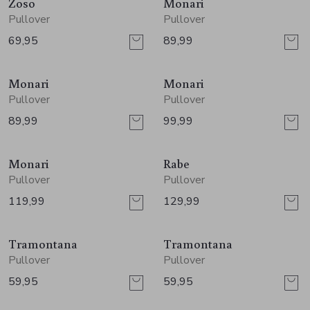
Jurken en rokken
Schoenen
Sjaals en stola's
Vesten
Zoso
Monari
Pullover
Pullover
69,95
89,99
Schoenen
T-shirts en polos
Sokken
Monari
Monari
Shirts en tops
Truien en vesten
Tassen
Pullover
Pullover
89,99
99,99
Truien en vesten
Monari
Rabe
Pullover
Pullover
119,99
129,99
Tramontana
Tramontana
Pullover
Pullover
59,95
59,95