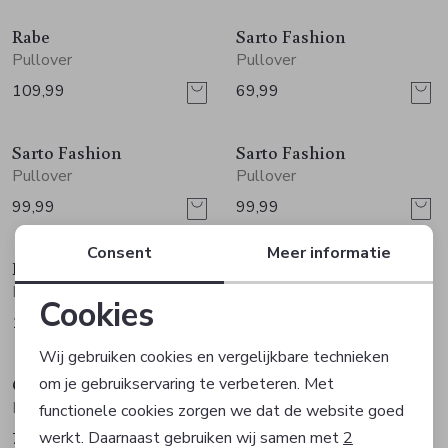
Rabe
Sarto Fashion
Pullover
Pullover
109,99
69,99
Sarto Fashion
Sarto Fashion
Pullover
Pullover
99,99
99,99
Consent
Meer informatie
Rabe
Rabe
Pullover
Pullover
Cookies
129,99
129,99
Noodzakelijke cookies
Wij gebruiken cookies en vergelijkbare technieken
Co Woman
In Shape
om je gebruikservaring te verbeteren. Met
Personalisatie cookies
Pullover
Pullover
functionele cookies zorgen we dat de website goed
werkt. Daarnaast gebruiken wij samen met
2
79,95
69,99
Analytische cookies