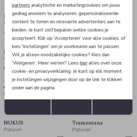
partners
analytische en marketingcookies om jouw
gedrag anoniem te analyseren, gepersonaliseerde
In Shape
In Shape
Marketing cookies
content te tonen en relevante advertenties aan te
Pullover
Pullover
bieden. Je kunt zelf bepalen welke cookies je
49,99
69,99
accepteert. Klik op 'Accepteren' voor alle cookies, of
Sale
kies 'Instellingen' om je voorkeuren aan te passen.
In Shape
Geisha
Wil je alleen noodzakelijke cookies? Kies dan
Pullover
Pullover
'Weigeren'. Meer weten? Lees
hier
alles over onze
69,99
30,00
59,99
cookie- en privacyverklaring. Je kunt op elk moment
Sale
je instellingen wijzigingen door op de link te klikken
Geisha
Freequent
onder aan de pagina.
Pullover
Pullover
Opslaan
Terug
35,00
44,95
69,99
Accepteren
weigeren
Instellen
NUKUS
Tramontana
Pullover
Pullover