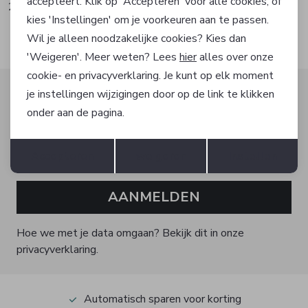
accepteert. Klik op 'Accepteren' voor alle cookies, of
29,95
29,95
kies 'Instellingen' om je voorkeuren aan te passen.
Wil je alleen noodzakelijke cookies? Kies dan
'Weigeren'. Meer weten? Lees
hier
alles over onze
cookie- en privacyverklaring. Je kunt op elk moment
Altijd als eerste op de hoogte zijn?
je instellingen wijzigingen door op de link te klikken
onder aan de pagina.
Schrijf je in voor onze nieuwsbrief en ontvang dan ook
gelijk €5,- korting!
Opslaan
Terug
Accepteren
weigeren
Instellen
AANMELDEN
Hoe we met je data omgaan? Bekijk dit in onze
privacyverklaring.
Automatisch sparen voor korting