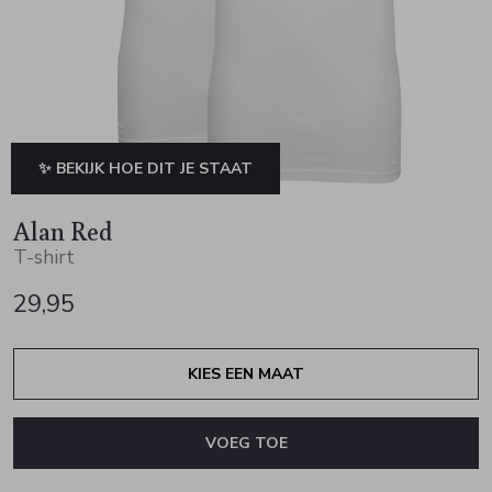
Jurken en rokken
Schoenen
Sjaals en stola's
Vesten
Schoenen
T-shirts en polos
Sokken
Shirts en tops
Truien en vesten
Tassen
✨ BEKIJK HOE DIT JE STAAT
Truien en vesten
Alan Red
T-shirt
29,95
KIES EEN MAAT
VOEG TOE