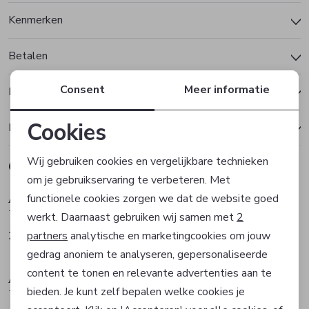
Kenmerken
Betalen
Consent
Meer informatie
Bezorgen of ophalen
Cookies
Ruilen en retourneren
Noodzakelijke cookies
Wij gebruiken cookies en vergelijkbare technieken
Gerelateerde producten
om je gebruikservaring te verbeteren. Met
Personalisatie cookies
Alan Red
Alan Red
functionele cookies zorgen we dat de website goed
T-shirt
T-shirt
werkt. Daarnaast gebruiken wij samen met
2
Analytische cookies
partners
analytische en marketingcookies om jouw
29,95
29,95
gedrag anoniem te analyseren, gepersonaliseerde
Marketing cookies
content te tonen en relevante advertenties aan te
Alan Red
Alan Red
bieden. Je kunt zelf bepalen welke cookies je
T-shirt
T-shirt