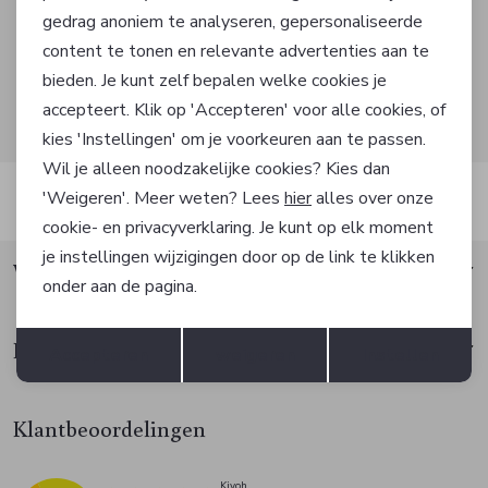
gedrag anoniem te analyseren, gepersonaliseerde
Marketing cookies
AANMELDEN
content te tonen en relevante advertenties aan te
bieden. Je kunt zelf bepalen welke cookies je
Hoe we met je data omgaan? Bekijk dit in onze
accepteert. Klik op 'Accepteren' voor alle cookies, of
privacyverklaring.
kies 'Instellingen' om je voorkeuren aan te passen.
Wil je alleen noodzakelijke cookies? Kies dan
'Weigeren'. Meer weten? Lees
hier
alles over onze
Automatisch sparen voor korting
cookie- en privacyverklaring. Je kunt op elk moment
je instellingen wijzigingen door op de link te klikken
Waarom Factif?
onder aan de pagina.
Opslaan
Terug
Klantenservice
Accepteren
weigeren
Instellen
Klantbeoordelingen