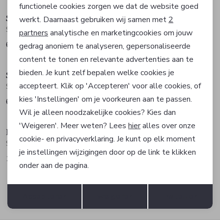
functionele cookies zorgen we dat de website goed
Supply en Co
Supply en Co
werkt. Daarnaast gebruiken wij samen met
2
Analytische cookies
Sweater
Sweater
partners
analytische en marketingcookies om jouw
65,97
65,97
109,95
109,95
gedrag anoniem te analyseren, gepersonaliseerde
Marketing cookies
Sale
Sale
content te tonen en relevante advertenties aan te
bieden. Je kunt zelf bepalen welke cookies je
Supply en Co
Replay
accepteert. Klik op 'Accepteren' voor alle cookies, of
Sweater
Sweater
kies 'Instellingen' om je voorkeuren aan te passen.
65,97
77,40
109,95
129,00
Wil je alleen noodzakelijke cookies? Kies dan
'Weigeren'. Meer weten? Lees
hier
alles over onze
Hugo Boss
cookie- en privacyverklaring. Je kunt op elk moment
Sweater
je instellingen wijzigingen door op de link te klikken
159,95
onder aan de pagina.
Opslaan
Terug
FILTER
Accepteren
weigeren
Instellen