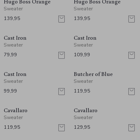
Jurken en rokken
Schoenen
Sjaals en stola's
Vesten
Hugo Boss Orange
Hugo Boss Orange
Sweater
Sweater
139,95
139,95
Schoenen
T-shirts en polos
Sokken
Cast Iron
Cast Iron
Shirts en tops
Truien en vesten
Tassen
Sweater
Sweater
79,99
109,99
Truien en vesten
Cast Iron
Butcher of Blue
Sweater
Sweater
99,99
119,95
Cavallaro
Cavallaro
Sweater
Sweater
119,95
129,95