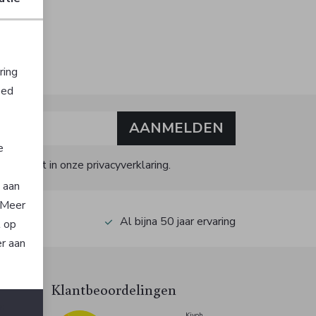
ring
oed
AANMELDEN
e
kijk dit in onze privacyverklaring.
n aan
. Meer
op Kiyoh
Al bijna 50 jaar ervaring
t op
er aan
Klantbeoordelingen
n