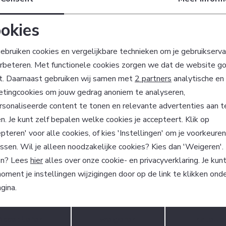
okies
Noodzakelijke cookies
Personalisatie cookies
ebruiken cookies en vergelijkbare technieken om je gebruikserva
erbeteren. Met functionele cookies zorgen we dat de website g
Analytische cookies
Marketing cookies
t. Daarnaast gebruiken wij samen met
2 partners
analytische en
?
etingcookies om jouw gedrag anoniem te analyseren,
 ook gelijk €5,- korting!
sonaliseerde content te tonen en relevante advertenties aan t
Hoe we met je data omgaan? Be
n. Je kunt zelf bepalen welke cookies je accepteert. Klik op
pteren' voor alle cookies, of kies 'Instellingen' om je voorkeure
ssen. Wil je alleen noodzakelijke cookies? Kies dan 'Weigeren'
atisch sparen voor korting
Wij scoren een 9,4 
n? Lees
hier
alles over onze cookie- en privacyverklaring. Je kun
oment je instellingen wijzigingen door op de link te klikken ond
gina.
m Factif?
Klantenservice
Opslaan
Terug
Accepteren
weigeren
Instelle
n onze klanten beveelt
Algemene Voorwaarden