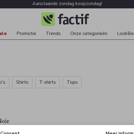
Aanstaande zondag koopzondag!
ale
Promotie
Trends
Onze categorieën
LookBo
o's
Shirts
T-shirts
Tops
Noir
Consent
Meer inform