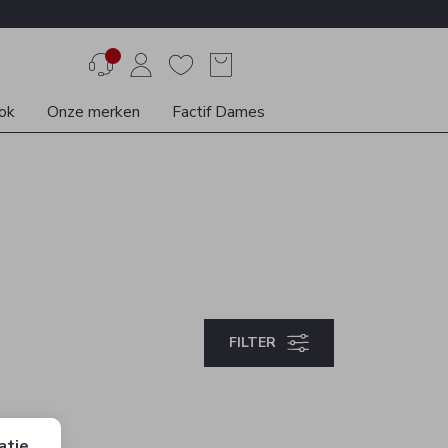
ok
Onze merken
Factif Dames
FILTER
atie