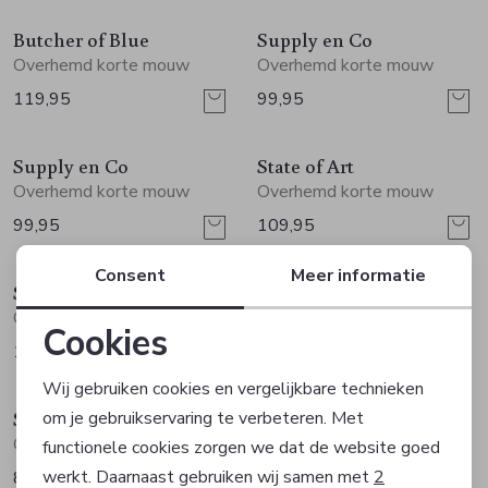
Butcher of Blue
Supply en Co
Overhemd korte mouw
Overhemd korte mouw
119,95
99,95
Supply en Co
State of Art
Overhemd korte mouw
Overhemd korte mouw
99,95
109,95
Consent
Meer informatie
State of Art
State of Art
Overhemd korte mouw
Overhemd korte mouw
Cookies
109,95
109,95
Noodzakelijke cookies
Wij gebruiken cookies en vergelijkbare technieken
State of Art
Cast Iron
om je gebruikservaring te verbeteren. Met
Personalisatie cookies
Overhemd korte mouw
Overhemd korte mouw
functionele cookies zorgen we dat de website goed
werkt. Daarnaast gebruiken wij samen met
2
89,95
89,99
Analytische cookies