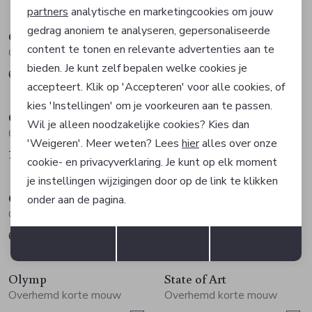
partners
analytische en marketingcookies om jouw
gedrag anoniem te analyseren, gepersonaliseerde
Olymp
Olymp
Marketing cookies
content te tonen en relevante advertenties aan te
Overhemd korte mouw
Overhemd korte mouw
bieden. Je kunt zelf bepalen welke cookies je
69,95
89,95
accepteert. Klik op 'Accepteren' voor alle cookies, of
kies 'Instellingen' om je voorkeuren aan te passen.
Olymp
Olymp
Wil je alleen noodzakelijke cookies? Kies dan
Overhemd korte mouw
Overhemd korte mouw
'Weigeren'. Meer weten? Lees
hier
alles over onze
79,95
69,95
cookie- en privacyverklaring. Je kunt op elk moment
je instellingen wijzigingen door op de link te klikken
Olymp
Olymp
onder aan de pagina.
Overhemd korte mouw
Overhemd korte mouw
Opslaan
Terug
69,95
69,95
Accepteren
weigeren
Instellen
Olymp
State of Art
Overhemd korte mouw
Overhemd korte mouw