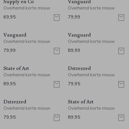
Jurken en rokken
Schoenen
Sjaals en stola's
Vesten
Supply en Co
Vanguard
Overhemd korte mouw
Overhemd korte mouw
69,95
79,99
Schoenen
T-shirts en polos
Sokken
Vanguard
Vanguard
Shirts en tops
Truien en vesten
Tassen
Overhemd korte mouw
Overhemd korte mouw
79,99
89,99
Truien en vesten
State of Art
Dstrezzed
Overhemd korte mouw
Overhemd korte mouw
89,95
79,95
Dstrezzed
State of Art
Overhemd korte mouw
Overhemd korte mouw
79,95
89,95