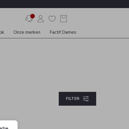
ok
Onze merken
Factif Dames
FILTER
atie