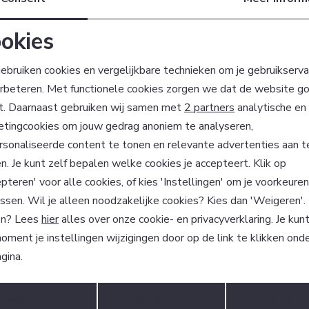
0
25,00
okies
Noodzakelijke cookies
Personalisatie cookies
ebruiken cookies en vergelijkbare technieken om je gebruikserva
erbeteren. Met functionele cookies zorgen we dat de website g
Analytische cookies
Marketing cookies
t. Daarnaast gebruiken wij samen met
2 partners
analytische en
?
etingcookies om jouw gedrag anoniem te analyseren,
 ook gelijk €5,- korting!
sonaliseerde content te tonen en relevante advertenties aan t
Hoe we met je data omgaan? Be
n. Je kunt zelf bepalen welke cookies je accepteert. Klik op
pteren' voor alle cookies, of kies 'Instellingen' om je voorkeure
ssen. Wil je alleen noodzakelijke cookies? Kies dan 'Weigeren'
atisch sparen voor korting
Wij scoren een 9,4 
n? Lees
hier
alles over onze cookie- en privacyverklaring. Je kun
oment je instellingen wijzigingen door op de link te klikken ond
gina.
m Factif?
Klantenservice
Opslaan
Terug
Accepteren
weigeren
Instelle
n onze klanten beveelt
Algemene Voorwaarden