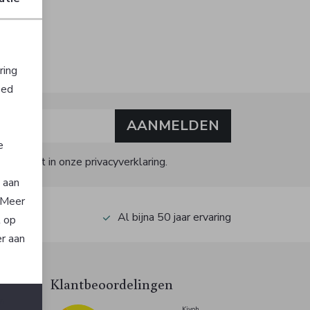
ring
oed
AANMELDEN
e
kijk dit in onze privacyverklaring.
n aan
. Meer
op Kiyoh
Al bijna 50 jaar ervaring
t op
er aan
Klantbeoordelingen
n