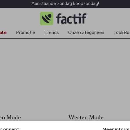
Aanstaande zondag koopzondag!
ale
Promotie
Trends
Onze categorieën
LookBo
en Mode
Westen Mode
ubon
Cadeaubon
Consent
Meer inform