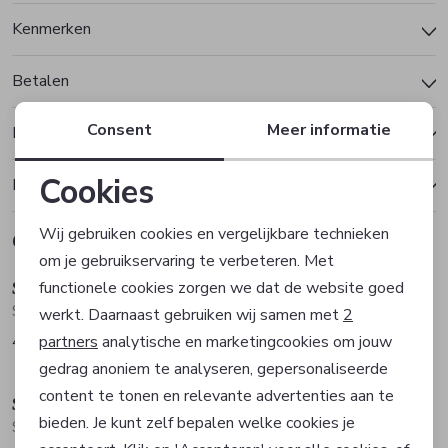
Kenmerken
Betalen
Consent
Meer informatie
Bezorgen of ophalen
Cookies
Ruilen en retourneren
Noodzakelijke cookies
Wij gebruiken cookies en vergelijkbare technieken
Gerelateerde producten
om je gebruikservaring te verbeteren. Met
Personalisatie cookies
Steel and Barnett
Steel and Barnett
functionele cookies zorgen we dat de website goed
Sieraad
Sieraad
werkt. Daarnaast gebruiken wij samen met
2
Analytische cookies
partners
analytische en marketingcookies om jouw
40,00
40,00
gedrag anoniem te analyseren, gepersonaliseerde
Marketing cookies
content te tonen en relevante advertenties aan te
Steel and Barnett
Steel and Barnett
bieden. Je kunt zelf bepalen welke cookies je
Sieraad
Sieraad