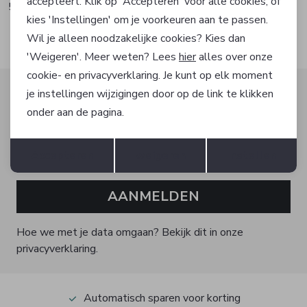
accepteert. Klik op 'Accepteren' voor alle cookies, of
50,00
50,00
kies 'Instellingen' om je voorkeuren aan te passen.
Wil je alleen noodzakelijke cookies? Kies dan
'Weigeren'. Meer weten? Lees
hier
alles over onze
cookie- en privacyverklaring. Je kunt op elk moment
Altijd als eerste op de hoogte zijn?
je instellingen wijzigingen door op de link te klikken
onder aan de pagina.
Schrijf je in voor onze nieuwsbrief en ontvang dan ook
gelijk €5,- korting!
Opslaan
Terug
Accepteren
weigeren
Instellen
AANMELDEN
Hoe we met je data omgaan? Bekijk dit in onze
privacyverklaring.
Automatisch sparen voor korting