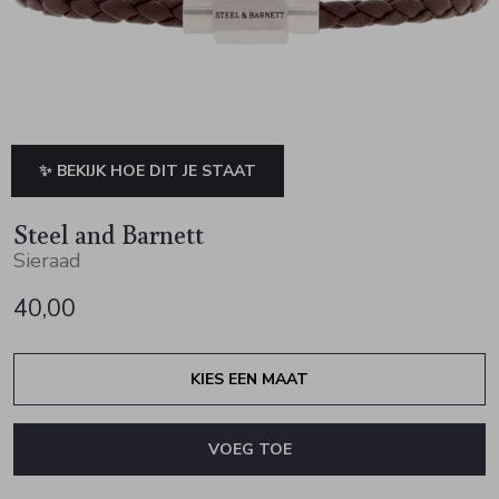
Jurken en rokken
Schoenen
Sjaals en stola's
Vesten
Schoenen
T-shirts en polos
Sokken
Shirts en tops
Truien en vesten
Tassen
✨ BEKIJK HOE DIT JE STAAT
Truien en vesten
Steel and Barnett
Sieraad
40,00
KIES EEN MAAT
VOEG TOE