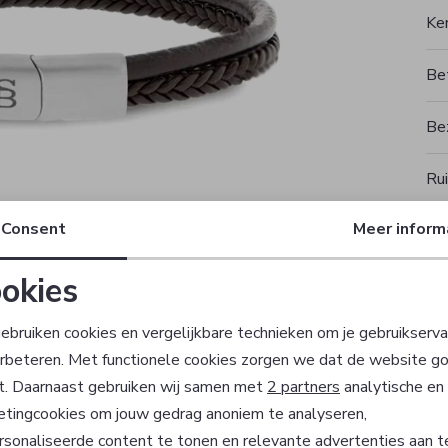
Ke
Be
Be
Rui
Consent
Meer inform
okies
T
Noodzakelijke cookies
Personalisatie cookies
ebruiken cookies en vergelijkbare technieken om je gebruikserva
erbeteren. Met functionele cookies zorgen we dat de website g
Analytische cookies
Marketing cookies
t. Daarnaast gebruiken wij samen met
2 partners
analytische en
etingcookies om jouw gedrag anoniem te analyseren,
sonaliseerde content te tonen en relevante advertenties aan t