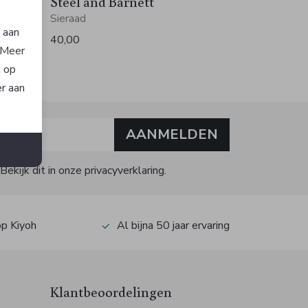
Steel and Barnett
Sieraad
n aan
40,00
. Meer
t op
er aan
AANMELDEN
n
kijk dit in onze privacyverklaring.
op Kiyoh
Al bijna 50 jaar ervaring
Klantbeoordelingen