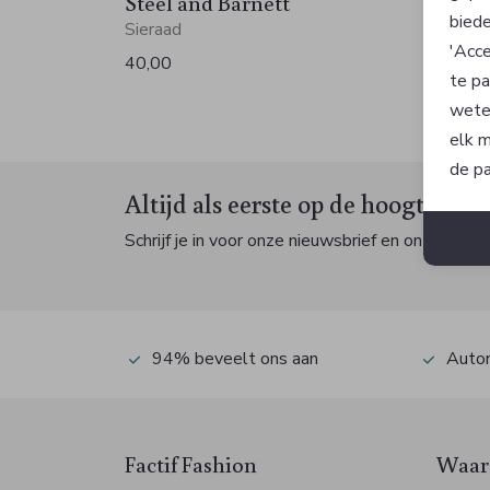
Steel and Barnett
Steel
biede
Sieraad
Sieraa
'Acce
40,00
50,00
te pa
wete
elk m
de pa
Altijd als eerste op de hoogte zijn
Schrijf je in voor onze nieuwsbrief en ontvang dan
94% beveelt ons aan
Autom
Factif Fashion
Waaro