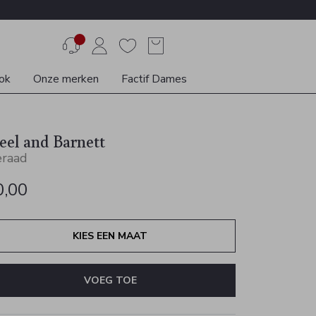
ok
Onze merken
Factif Dames
eel and Barnett
eraad
0,00
KIES EEN MAAT
VOEG TOE