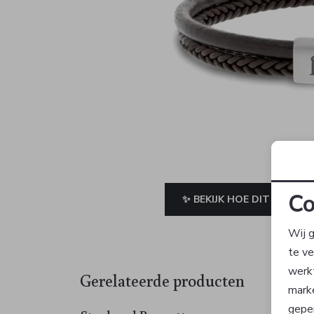
Co
✨ BEKIJK HOE DIT JE STAA
Wij g
te v
werk
Gerelateerde producten
mark
geper