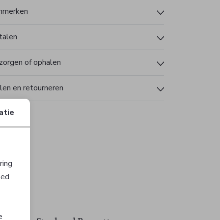
nmerken
talen
zorgen of ophalen
len en retourneren
atie
ring
oed
e