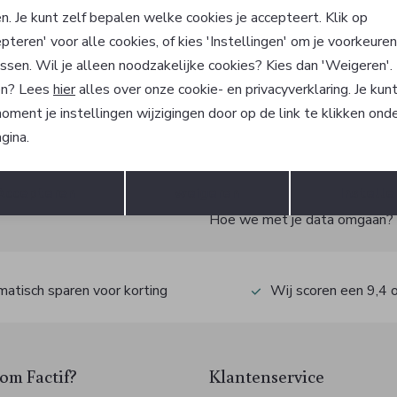
 and Barnett
Steel and Barnett
n. Je kunt zelf bepalen welke cookies je accepteert. Klik op
d
Sieraad
pteren' voor alle cookies, of kies 'Instellingen' om je voorkeure
50,00
ssen. Wil je alleen noodzakelijke cookies? Kies dan 'Weigeren'
n? Lees
hier
alles over onze cookie- en privacyverklaring. Je kun
oment je instellingen wijzigingen door op de link te klikken ond
gina.
?
Opslaan
Terug
Accepteren
weigeren
Instelle
 ook gelijk €5,- korting!
Hoe we met je data omgaan? Be
atisch sparen voor korting
Wij scoren een 9,4 
m Factif?
Klantenservice