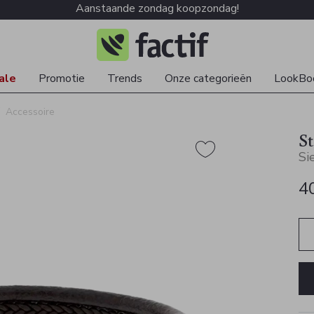
Aanstaande zondag koopzondag!
ale
Promotie
Trends
Onze categorieën
LookBo
Accessoire
St
Si
4