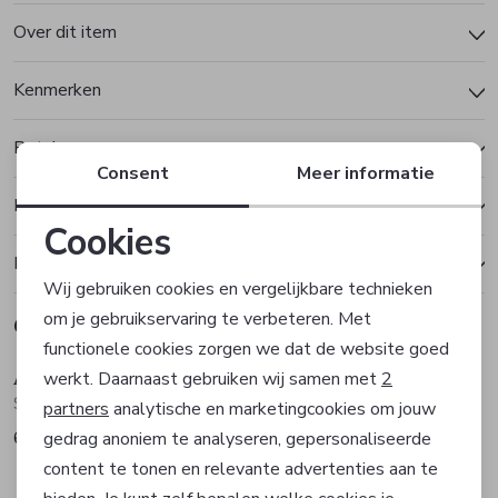
Over dit item
Kenmerken
Betalen
Consent
Meer informatie
Bezorgen of ophalen
Cookies
Ruilen en retourneren
Noodzakelijke cookies
Wij gebruiken cookies en vergelijkbare technieken
om je gebruikservaring te verbeteren. Met
Gerelateerde producten
Personalisatie cookies
functionele cookies zorgen we dat de website goed
Abrazi
Abrazi
werkt. Daarnaast gebruiken wij samen met
2
Analytische cookies
Sieraad
Sieraad
partners
analytische en marketingcookies om jouw
69,00
79,00
gedrag anoniem te analyseren, gepersonaliseerde
Marketing cookies
content te tonen en relevante advertenties aan te