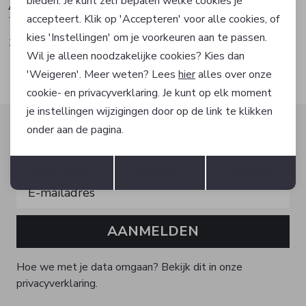
bieden. Je kunt zelf bepalen welke cookies je
Abrazi
Abrazi
accepteert. Klik op 'Accepteren' voor alle cookies, of
Tas
Tas
kies 'Instellingen' om je voorkeuren aan te passen.
149,00
149,00
Wil je alleen noodzakelijke cookies? Kies dan
'Weigeren'. Meer weten? Lees
hier
alles over onze
cookie- en privacyverklaring. Je kunt op elk moment
je instellingen wijzigingen door op de link te klikken
Altijd als eerste op de hoogte zijn?
onder aan de pagina.
Schrijf je in voor onze nieuwsbrief en ontvang dan ook
Opslaan
Terug
gelijk €5,- korting!
Accepteren
weigeren
Instellen
AANMELDEN
Hoe we met je data omgaan? Bekijk dit in onze
privacyverklaring.