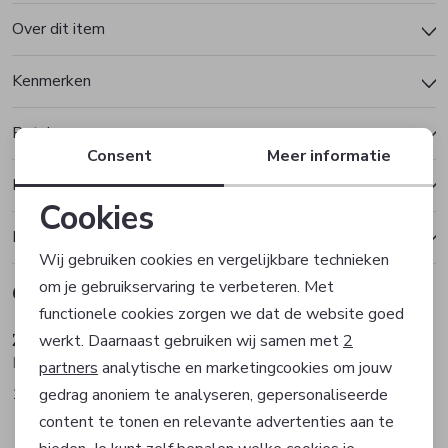
Over dit item
Kenmerken
Betalen
Consent
Meer informatie
Bezorgen of ophalen
Cookies
Ruilen en retourneren
Noodzakelijke cookies
Wij gebruiken cookies en vergelijkbare technieken
om je gebruikservaring te verbeteren. Met
Gerelateerde producten
Personalisatie cookies
functionele cookies zorgen we dat de website goed
Zuitable
Zuitable
werkt. Daarnaast gebruiken wij samen met
2
Analytische cookies
Pantalon pak
Pantalon pak
partners
analytische en marketingcookies om jouw
139,90
139,90
gedrag anoniem te analyseren, gepersonaliseerde
Marketing cookies
content te tonen en relevante advertenties aan te