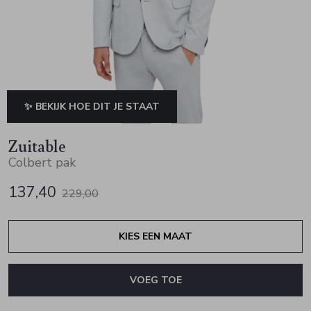
Jurken en rokken
Schoenen
Sjaals en stola's
Vesten
Schoenen
T-shirts en polos
Sokken
Shirts en tops
Truien en vesten
Tassen
✨ BEKIJK HOE DIT JE STAAT
Truien en vesten
Zuitable
Colbert pak
137,40
229,00
KIES EEN MAAT
VOEG TOE