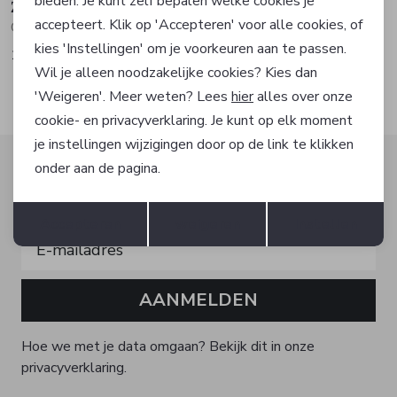
bieden. Je kunt zelf bepalen welke cookies je
Zuitable
Zuitable
accepteert. Klik op 'Accepteren' voor alle cookies, of
Gilet
Colbert pak
kies 'Instellingen' om je voorkeuren aan te passen.
159,90
239,95
Wil je alleen noodzakelijke cookies? Kies dan
'Weigeren'. Meer weten? Lees
hier
alles over onze
cookie- en privacyverklaring. Je kunt op elk moment
je instellingen wijzigingen door op de link te klikken
Altijd als eerste op de hoogte zijn?
onder aan de pagina.
Schrijf je in voor onze nieuwsbrief en ontvang dan ook
Opslaan
Terug
gelijk €5,- korting!
Accepteren
weigeren
Instellen
AANMELDEN
Hoe we met je data omgaan? Bekijk dit in onze
privacyverklaring.