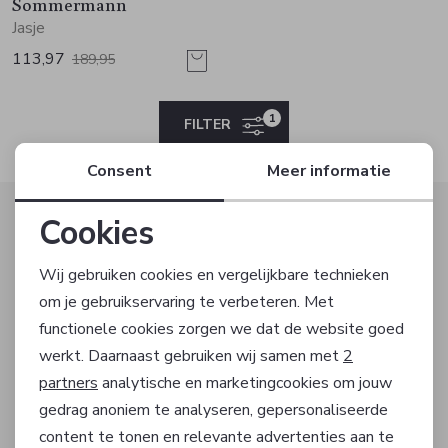
Jurken en rokken
Schoenen
Sjaals en stola's
Vesten
Sommermann
Jasje
113,97
189,95
Schoenen
T-shirts en polos
Sokken
Shirts en tops
Truien en vesten
Tassen
1
FILTER
Consent
Meer informatie
Truien en vesten
Altijd als eerste op de hoogte zijn?
Cookies
Schrijf je in voor onze nieuwsbrief en ontvang dan ook
Noodzakelijke cookies
gelijk €5,- korting!
Wij gebruiken cookies en vergelijkbare technieken
om je gebruikservaring te verbeteren. Met
Personalisatie cookies
functionele cookies zorgen we dat de website goed
werkt. Daarnaast gebruiken wij samen met
2
Analytische cookies
AANMELDEN
partners
analytische en marketingcookies om jouw
gedrag anoniem te analyseren, gepersonaliseerde
Marketing cookies
Hoe we met je data omgaan? Bekijk dit in onze
content te tonen en relevante advertenties aan te
privacyverklaring.