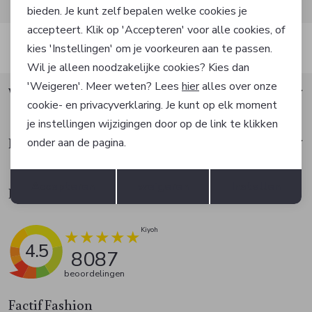
bieden. Je kunt zelf bepalen welke cookies je
accepteert. Klik op 'Accepteren' voor alle cookies, of
Automatisch sparen voor korting
kies 'Instellingen' om je voorkeuren aan te passen.
Wil je alleen noodzakelijke cookies? Kies dan
'Weigeren'. Meer weten? Lees
hier
alles over onze
Waarom Factif?
cookie- en privacyverklaring. Je kunt op elk moment
je instellingen wijzigingen door op de link te klikken
Klantenservice
onder aan de pagina.
Opslaan
Terug
Accepteren
weigeren
Instellen
Klantbeoordelingen
4.5
8087
beoordelingen
Factif Fashion