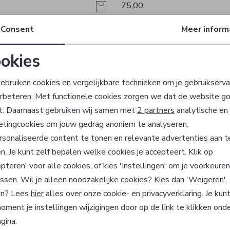
75,00
Consent
Meer inform
utton
Red Button
Jasje
okies
47,99
79,99
Noodzakelijke cookies
Personalisatie cookies
ebruiken cookies en vergelijkbare technieken om je gebruikserva
erbeteren. Met functionele cookies zorgen we dat de website g
Analytische cookies
Marketing cookies
t. Daarnaast gebruiken wij samen met
2 partners
analytische en
etingcookies om jouw gedrag anoniem te analyseren,
sonaliseerde content te tonen en relevante advertenties aan t
?
n. Je kunt zelf bepalen welke cookies je accepteert. Klik op
pteren' voor alle cookies, of kies 'Instellingen' om je voorkeure
 ook gelijk €5,- korting!
ssen. Wil je alleen noodzakelijke cookies? Kies dan 'Weigeren'
Hoe we met je data omgaan? Be
n? Lees
hier
alles over onze cookie- en privacyverklaring. Je kun
oment je instellingen wijzigingen door op de link te klikken ond
gina.
atisch sparen voor korting
Wij scoren een 9,4 