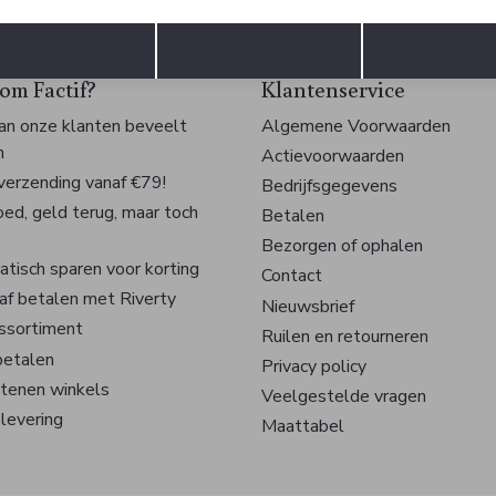
Opslaan
Terug
Accepteren
weigeren
Instelle
m Factif?
Klantenservice
n onze klanten beveelt
Algemene Voorwaarden
n
Actievoorwaarden
 verzending vanaf €79!
Bedrijfsgegevens
oed, geld terug, maar toch
Betalen
Bezorgen of ophalen
tisch sparen voor korting
Contact
af betalen met Riverty
Nieuwsbrief
ssortiment
Ruilen en retourneren
betalen
Privacy policy
tenen winkels
Veelgestelde vragen
 levering
Maattabel