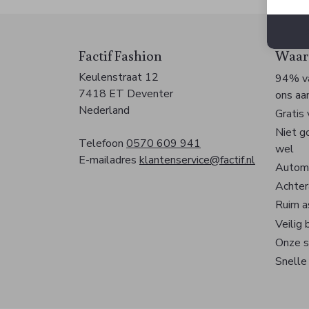
Factif Fashion
Waaro
Keulenstraat 12
94% va
7418 ET Deventer
ons aa
Nederland
Gratis
Niet g
Telefoon
0570 609 941
wel
E-mailadres
klantenservice@factif.nl
Automa
Achter
Ruim a
Veilig 
Onze s
Snelle