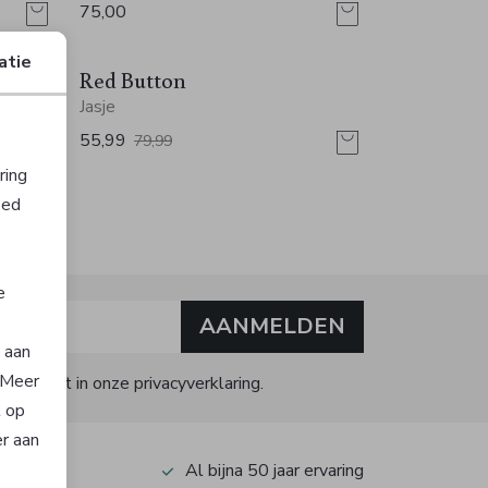
75,00
Sale
Sale
atie
Red Button
Jasje
55,99
79,99
ring
oed
e
AANMELDEN
n aan
. Meer
kijk dit in onze privacyverklaring.
t op
er aan
op Kiyoh
Al bijna 50 jaar ervaring