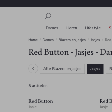
Dames
Heren
Lifestyle
S
Home
Dames
Blazers en jasjes
Jasjes
Red
Red Button - Jasjes - D
Jasjes
Alle Blazers en jasjes
B
8 artikelen
Red Button
Red B
Jasje
Jasje