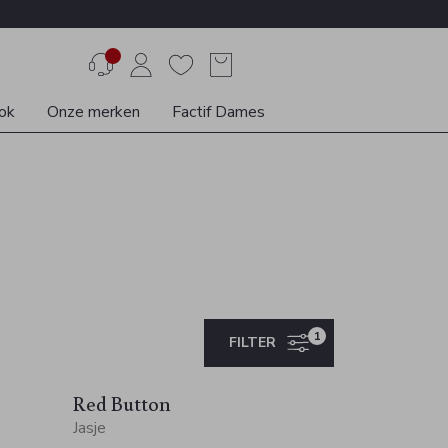
ok
Onze merken
Factif Dames
1
FILTER
Red Button
Jasje