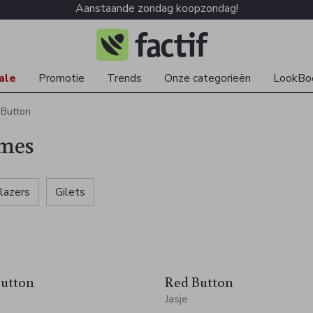
Aanstaande zondag koopzondag!
ale
Promotie
Trends
Onze categorieën
LookBo
 Button
ames
lazers
Gilets
utton
Red Button
Jasje