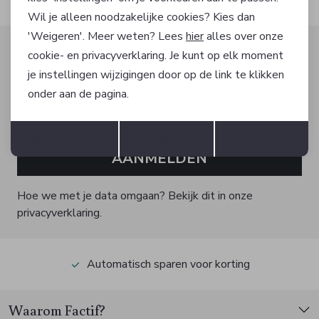
Wil je alleen noodzakelijke cookies? Kies dan
'Weigeren'. Meer weten? Lees
hier
alles over onze
Altijd als eerste op de hoogte zijn?
cookie- en privacyverklaring. Je kunt op elk moment
Schrijf je in voor onze nieuwsbrief en ontvang dan ook
je instellingen wijzigingen door op de link te klikken
gelijk €5,- korting!
onder aan de pagina.
Opslaan
Terug
Accepteren
weigeren
Instellen
AANMELDEN
Hoe we met je data omgaan? Bekijk dit in onze
privacyverklaring.
Automatisch sparen voor korting
Waarom Factif?