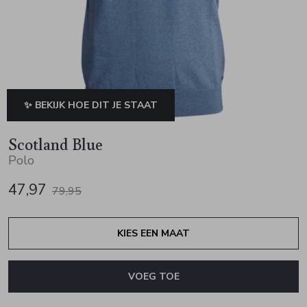
Jurken en rokken
Schoenen
Sjaals en stola's
Vesten
Schoenen
T-shirts en polos
Sokken
Shirts en tops
Truien en vesten
Tassen
✨ BEKIJK HOE DIT JE STAAT
Truien en vesten
Scotland Blue
Polo
47,97
79,95
KIES EEN MAAT
VOEG TOE