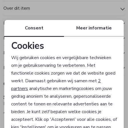
Over dit item
Kenmerken
Consent
Meer informatie
Betalen
Cookies
Noodzakelijke cookies
Bezorgen of ophalen
Wij gebruiken cookies en vergelijkbare technieken
om je gebruikservaring te verbeteren. Met
Personalisatie cookies
Ruilen en retourneren
functionele cookies zorgen we dat de website goed
werkt. Daarnaast gebruiken wij samen met
2
Gerelateerde producten
Analytische cookies
Sale
Sale
partners
analytische en marketingcookies om jouw
gedrag anoniem te analyseren, gepersonaliseerde
Scotland Blue
Scotland Blue
Marketing cookies
Polo
Polo
content te tonen en relevante advertenties aan te
bieden. Je kunt zelf bepalen welke cookies je
47,97
47,97
79,95
79,95
accepteert. Klik op 'Accepteren' voor alle cookies, of
kies 'Instellingen' om je voorkeuren aan te passen.