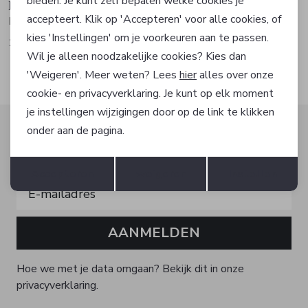
bieden. Je kunt zelf bepalen welke cookies je
Hugo Boss
Hugo Boss
accepteert. Klik op 'Accepteren' voor alle cookies, of
Polo
T-shirt
kies 'Instellingen' om je voorkeuren aan te passen.
109,95
69,95
Wil je alleen noodzakelijke cookies? Kies dan
'Weigeren'. Meer weten? Lees
hier
alles over onze
cookie- en privacyverklaring. Je kunt op elk moment
je instellingen wijzigingen door op de link te klikken
Altijd als eerste op de hoogte zijn?
onder aan de pagina.
Schrijf je in voor onze nieuwsbrief en ontvang dan ook
Opslaan
Terug
gelijk €5,- korting!
Accepteren
weigeren
Instellen
AANMELDEN
Hoe we met je data omgaan? Bekijk dit in onze
privacyverklaring.