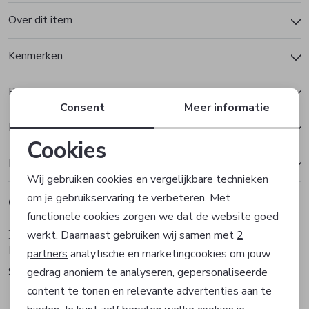
Over dit item
Kenmerken
Betalen
Consent
Meer informatie
Bezorgen of ophalen
Cookies
Ruilen en retourneren
Noodzakelijke cookies
Wij gebruiken cookies en vergelijkbare technieken
om je gebruikservaring te verbeteren. Met
Gerelateerde producten
Personalisatie cookies
functionele cookies zorgen we dat de website goed
Hugo Boss
Hugo Boss
werkt. Daarnaast gebruiken wij samen met
2
Analytische cookies
Polo
Polo
partners
analytische en marketingcookies om jouw
99,95
99,95
gedrag anoniem te analyseren, gepersonaliseerde
Marketing cookies
content te tonen en relevante advertenties aan te