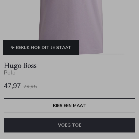
Jurken en rokken
Schoenen
Sjaals en stola's
Vesten
Schoenen
T-shirts en polos
Sokken
Shirts en tops
Truien en vesten
Tassen
✨ BEKIJK HOE DIT JE STAAT
Truien en vesten
Hugo Boss
Polo
47,97
79,95
KIES EEN MAAT
VOEG TOE