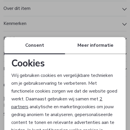
Over dit item
Kenmerken
Betalen
Consent
Meer informatie
Bezorgen of ophalen
Cookies
Ruilen en retourneren
Noodzakelijke cookies
Wij gebruiken cookies en vergelijkbare technieken
om je gebruikservaring te verbeteren. Met
Gerelateerde producten
Personalisatie cookies
functionele cookies zorgen we dat de website goed
Hugo Boss
Hugo Boss
werkt. Daarnaast gebruiken wij samen met
2
Analytische cookies
Polo
Polo
partners
analytische en marketingcookies om jouw
99,95
99,95
gedrag anoniem te analyseren, gepersonaliseerde
Marketing cookies
content te tonen en relevante advertenties aan te