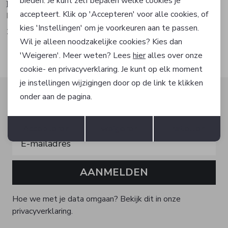
bieden. Je kunt zelf bepalen welke cookies je
Hugo Boss
Hugo Boss
accepteert. Klik op 'Accepteren' voor alle cookies, of
Polo
T-shirt
kies 'Instellingen' om je voorkeuren aan te passen.
109,95
69,95
Wil je alleen noodzakelijke cookies? Kies dan
'Weigeren'. Meer weten? Lees
hier
alles over onze
cookie- en privacyverklaring. Je kunt op elk moment
je instellingen wijzigingen door op de link te klikken
Altijd als eerste op de hoogte zijn?
onder aan de pagina.
Schrijf je in voor onze nieuwsbrief en ontvang dan ook
Opslaan
Terug
gelijk €5,- korting!
Accepteren
weigeren
Instellen
AANMELDEN
Hoe we met je data omgaan? Bekijk dit in onze
privacyverklaring.