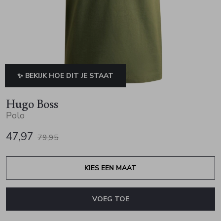
Jurken en rokken
Schoenen
Sjaals en stola's
Vesten
Schoenen
T-shirts en polos
Sokken
Shirts en tops
Truien en vesten
Tassen
✨ BEKIJK HOE DIT JE STAAT
Truien en vesten
Hugo Boss
Polo
47,97
79,95
KIES EEN MAAT
VOEG TOE