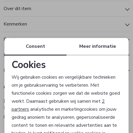
Over dit item
Kenmerken
Betalen
Consent
Meer informatie
Bezorgen of ophalen
Cookies
Ruilen en retourneren
Noodzakelijke cookies
Wij gebruiken cookies en vergelijkbare technieken
om je gebruikservaring te verbeteren. Met
Gerelateerde producten
Personalisatie cookies
functionele cookies zorgen we dat de website goed
Born with Appetite
Born with Appetite
werkt. Daarnaast gebruiken wij samen met
2
Analytische cookies
Polo
Polo
partners
analytische en marketingcookies om jouw
84,95
84,95
gedrag anoniem te analyseren, gepersonaliseerde
Marketing cookies
content te tonen en relevante advertenties aan te