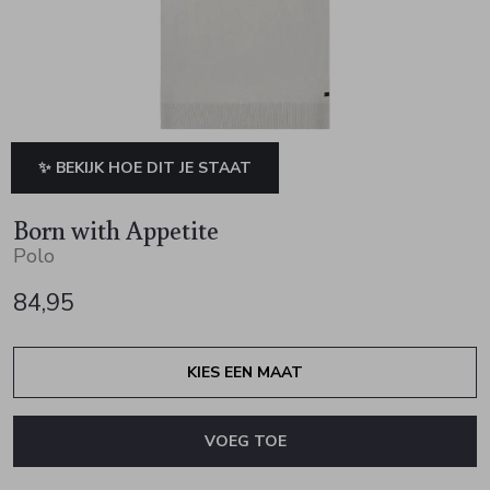
Jurken en rokken
Schoenen
Sjaals en stola's
Vesten
Schoenen
T-shirts en polos
Sokken
Shirts en tops
Truien en vesten
Tassen
✨ BEKIJK HOE DIT JE STAAT
Truien en vesten
Born with Appetite
Polo
84,95
KIES EEN MAAT
VOEG TOE