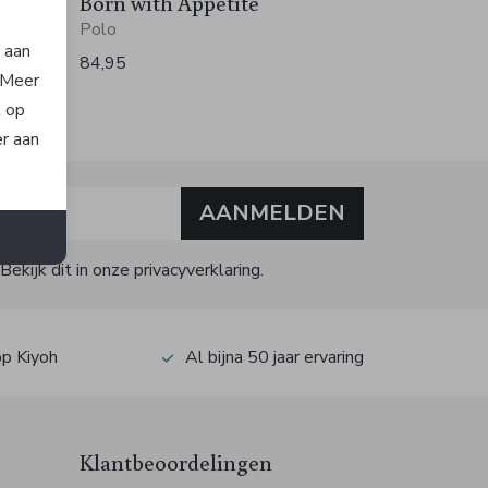
Born with Appetite
Polo
n aan
84,95
. Meer
t op
er aan
AANMELDEN
n
kijk dit in onze privacyverklaring.
op Kiyoh
Al bijna 50 jaar ervaring
Klantbeoordelingen