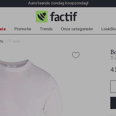
Aanstaande zondag koopzondag!
ale
Promotie
Trends
Onze categorieën
LookBo
rts
T-shirt
Bo
T-
4