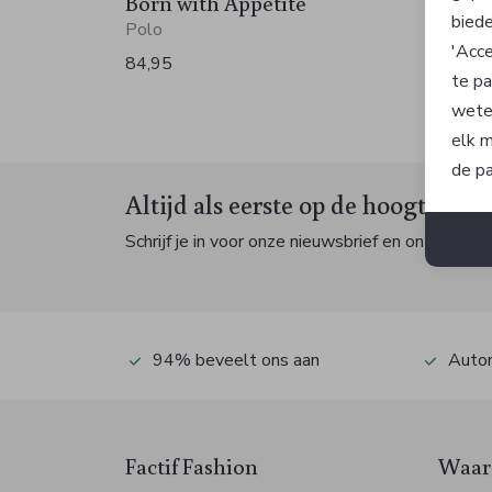
Born with Appetite
Born 
biede
Polo
Polo
'Acce
84,95
84,95
te pa
wete
elk m
de pa
Altijd als eerste op de hoogte zijn
Schrijf je in voor onze nieuwsbrief en ontvang dan
94% beveelt ons aan
Autom
Factif Fashion
Waaro