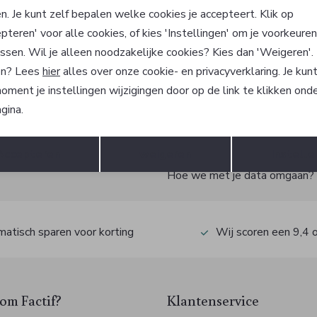
with Appetite
Born with Appetite
n. Je kunt zelf bepalen welke cookies je accepteert. Klik op
Polo
pteren' voor alle cookies, of kies 'Instellingen' om je voorkeure
84,95
ssen. Wil je alleen noodzakelijke cookies? Kies dan 'Weigeren'
n? Lees
hier
alles over onze cookie- en privacyverklaring. Je kun
oment je instellingen wijzigingen door op de link te klikken ond
gina.
?
Opslaan
Terug
Accepteren
weigeren
Instelle
 ook gelijk €5,- korting!
Hoe we met je data omgaan? Be
atisch sparen voor korting
Wij scoren een 9,4 
m Factif?
Klantenservice