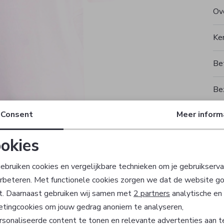
Ove
Ke
Be
Be
Consent
Meer inform
Rui
okies
T
Noodzakelijke cookies
Personalisatie cookies
ebruiken cookies en vergelijkbare technieken om je gebruikserva
erbeteren. Met functionele cookies zorgen we dat de website g
Analytische cookies
Marketing cookies
t. Daarnaast gebruiken wij samen met
2 partners
analytische en
etingcookies om jouw gedrag anoniem te analyseren,
sonaliseerde content te tonen en relevante advertenties aan t