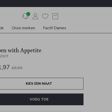
ok
Onze merken
Factif Dames
rn with Appetite
shirt
1,97
69,95
KIES EEN MAAT
VOEG TOE