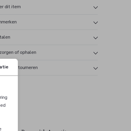
r dit item
nmerken
talen
zorgen of ophalen
atie
len en retourneren
ring
oed
e