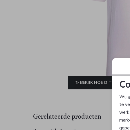
Co
✨ BEKIJK HOE DIT JE STAA
Wij g
te v
werk
Gerelateerde producten
mark
geper