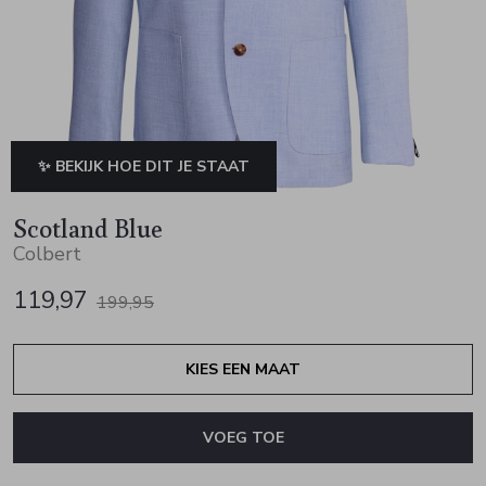
Jurken en rokken
Schoenen
Sjaals en stola's
Vesten
Schoenen
T-shirts en polos
Sokken
Shirts en tops
Truien en vesten
Tassen
✨ BEKIJK HOE DIT JE STAAT
Truien en vesten
Scotland Blue
Colbert
119,97
199,95
KIES EEN MAAT
VOEG TOE