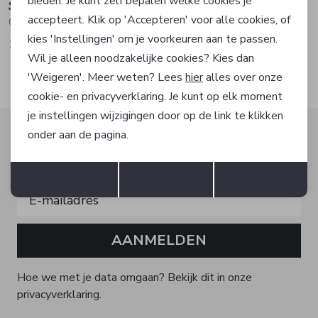
bieden. Je kunt zelf bepalen welke cookies je
Scotland Blue
Scotland Blue
accepteert. Klik op 'Accepteren' voor alle cookies, of
Colbert
Colbert
kies 'Instellingen' om je voorkeuren aan te passen.
143,97
219,95
239,95
Wil je alleen noodzakelijke cookies? Kies dan
'Weigeren'. Meer weten? Lees
hier
alles over onze
cookie- en privacyverklaring. Je kunt op elk moment
je instellingen wijzigingen door op de link te klikken
Altijd als eerste op de hoogte zijn?
onder aan de pagina.
Schrijf je in voor onze nieuwsbrief en ontvang dan ook
Opslaan
Terug
gelijk €5,- korting!
Accepteren
weigeren
Instellen
AANMELDEN
Hoe we met je data omgaan? Bekijk dit in onze
privacyverklaring.