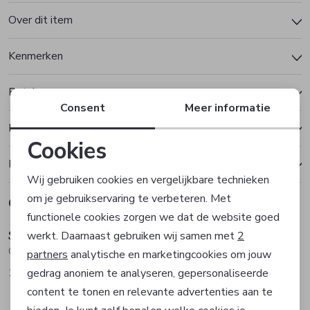
Over dit item
Kenmerken
Betalen
Consent
Meer informatie
Bezorgen of ophalen
Cookies
Ruilen en retourneren
Noodzakelijke cookies
Wij gebruiken cookies en vergelijkbare technieken
om je gebruikservaring te verbeteren. Met
Gerelateerde producten
Personalisatie cookies
Sale
Sale
functionele cookies zorgen we dat de website goed
Scotland Blue
Scotland Blue
werkt. Daarnaast gebruiken wij samen met
2
Analytische cookies
Colbert
Colbert
partners
analytische en marketingcookies om jouw
131,97
107,97
gedrag anoniem te analyseren, gepersonaliseerde
219,95
179,95
Marketing cookies
Sale
content te tonen en relevante advertenties aan te