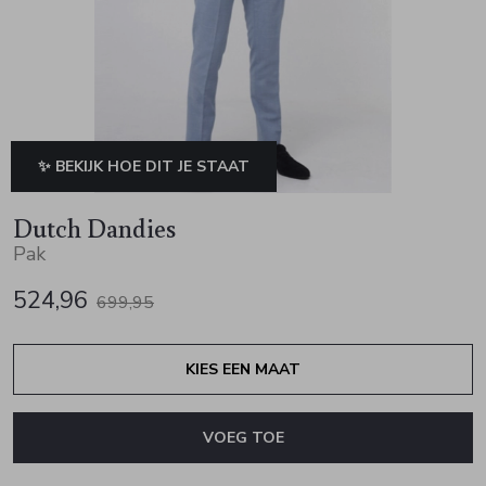
Jurken en rokken
Schoenen
Sjaals en stola's
Vesten
Schoenen
T-shirts en polos
Sokken
Shirts en tops
Truien en vesten
Tassen
✨ BEKIJK HOE DIT JE STAAT
Truien en vesten
Dutch Dandies
Pak
524,96
699,95
KIES EEN MAAT
VOEG TOE