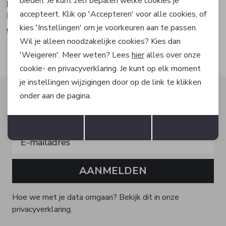
bieden. Je kunt zelf bepalen welke cookies je
Dutch Dandies
Dutch Dandies
accepteert. Klik op 'Accepteren' voor alle cookies, of
Pak
Pak
kies 'Instellingen' om je voorkeuren aan te passen.
524,96
749,96
699,95
999,95
Wil je alleen noodzakelijke cookies? Kies dan
'Weigeren'. Meer weten? Lees
hier
alles over onze
cookie- en privacyverklaring. Je kunt op elk moment
je instellingen wijzigingen door op de link te klikken
Altijd als eerste op de hoogte zijn?
onder aan de pagina.
Schrijf je in voor onze nieuwsbrief en ontvang dan ook
Opslaan
Terug
gelijk €5,- korting!
Accepteren
weigeren
Instellen
AANMELDEN
Hoe we met je data omgaan? Bekijk dit in onze
privacyverklaring.