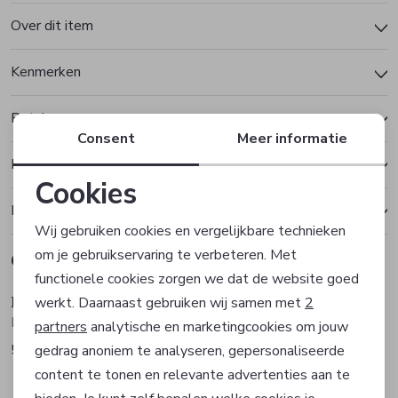
Over dit item
Kenmerken
Betalen
Consent
Meer informatie
Bezorgen of ophalen
Cookies
Ruilen en retourneren
Noodzakelijke cookies
Wij gebruiken cookies en vergelijkbare technieken
om je gebruikservaring te verbeteren. Met
Gerelateerde producten
Personalisatie cookies
Sale
Sale
functionele cookies zorgen we dat de website goed
Dutch Dandies
Dutch Dandies
werkt. Daarnaast gebruiken wij samen met
2
Analytische cookies
Pak
Gilet
partners
analytische en marketingcookies om jouw
599,96
172,46
gedrag anoniem te analyseren, gepersonaliseerde
799,95
229,95
Marketing cookies
Sale
Sale
content te tonen en relevante advertenties aan te