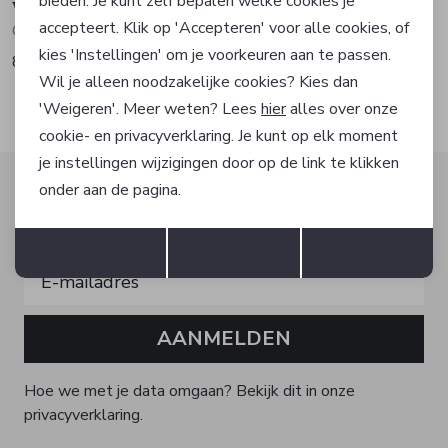
bieden. Je kunt zelf bepalen welke cookies je
Vanguard
Vanguard
accepteert. Klik op 'Accepteren' voor alle cookies, of
Overhemd korte mouw
Overhemd korte mouw
kies 'Instellingen' om je voorkeuren aan te passen.
89,99
99,99
Wil je alleen noodzakelijke cookies? Kies dan
'Weigeren'. Meer weten? Lees
hier
alles over onze
cookie- en privacyverklaring. Je kunt op elk moment
je instellingen wijzigingen door op de link te klikken
Altijd als eerste op de hoogte zijn?
onder aan de pagina.
Schrijf je in voor onze nieuwsbrief en ontvang dan ook
Opslaan
Terug
gelijk €5,- korting!
Accepteren
weigeren
Instellen
AANMELDEN
Hoe we met je data omgaan? Bekijk dit in onze
privacyverklaring.