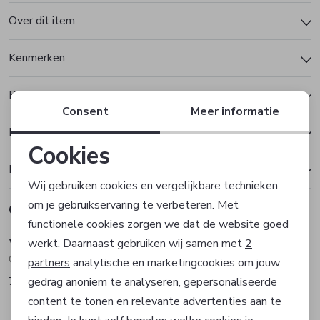
Over dit item
Kenmerken
Betalen
Consent
Meer informatie
Bezorgen of ophalen
Cookies
Ruilen en retourneren
Noodzakelijke cookies
Wij gebruiken cookies en vergelijkbare technieken
om je gebruikservaring te verbeteren. Met
Gerelateerde producten
Personalisatie cookies
functionele cookies zorgen we dat de website goed
Vanguard
Vanguard
werkt. Daarnaast gebruiken wij samen met
2
Analytische cookies
Overhemd korte mouw
Overhemd korte mouw
partners
analytische en marketingcookies om jouw
79,99
79,99
gedrag anoniem te analyseren, gepersonaliseerde
Marketing cookies
content te tonen en relevante advertenties aan te