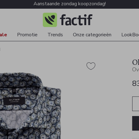
Aanstaande zondag koopzondag!
ale
Promotie
Trends
Onze categorieën
LookBo
d
O
Ov
8