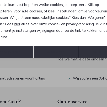
 Signature
Olymp Signature
n. Je kunt zelf bepalen welke cookies je accepteert. Klik op
emd
Overhemd
pteren' voor alle cookies, of kies 'Instellingen' om je voorkeure
5
129,95
ssen. Wil je alleen noodzakelijke cookies? Kies dan 'Weigeren'
n? Lees
hier
alles over onze cookie- en privacyverklaring. Je kun
oment je instellingen wijzigingen door op de link te klikken ond
gina.
?
Opslaan
Terug
Accepteren
weigeren
Instelle
 ook gelijk €5,- korting!
Hoe we met je data omgaan? Be
atisch sparen voor korting
Wij scoren een 9,4 
m Factif?
Klantenservice