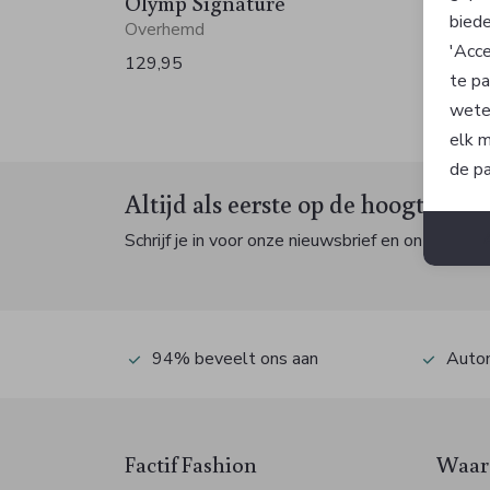
Olymp Signature
Olymp
biede
Overhemd
Overh
'Acce
129,95
129,9
te pa
wete
elk m
de pa
Altijd als eerste op de hoogte zijn
Schrijf je in voor onze nieuwsbrief en ontvang dan
94% beveelt ons aan
Autom
Factif Fashion
Waaro