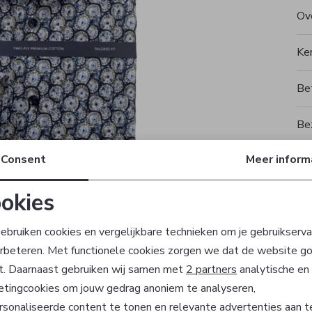
Ove
Ke
Be
Be
Consent
Meer inform
Rui
okies
T
Noodzakelijke cookies
Personalisatie cookies
ebruiken cookies en vergelijkbare technieken om je gebruikserva
erbeteren. Met functionele cookies zorgen we dat de website g
Analytische cookies
Marketing cookies
t. Daarnaast gebruiken wij samen met
2 partners
analytische en
etingcookies om jouw gedrag anoniem te analyseren,
sonaliseerde content te tonen en relevante advertenties aan t