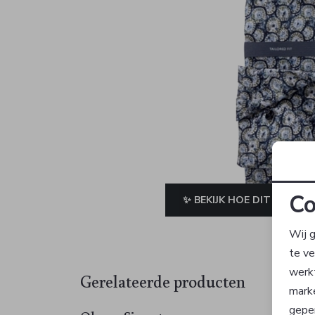
Co
✨ BEKIJK HOE DIT JE STAA
Wij g
te v
werk
Gerelateerde producten
mark
geper