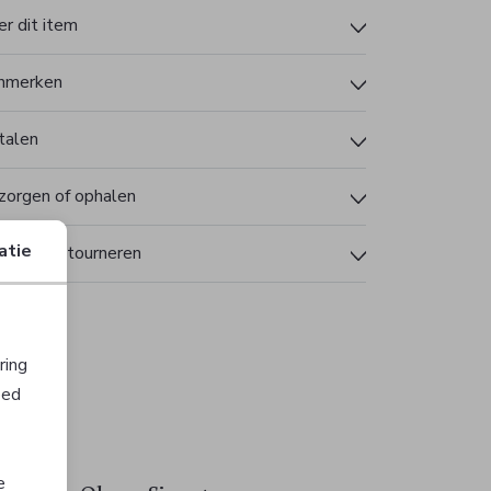
r dit item
nmerken
talen
zorgen of ophalen
atie
len en retourneren
ring
oed
e