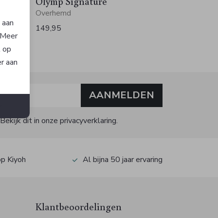
Olymp Signature
Overhemd
n aan
149,95
. Meer
t op
er aan
AANMELDEN
n
kijk dit in onze privacyverklaring.
op Kiyoh
Al bijna 50 jaar ervaring
Klantbeoordelingen