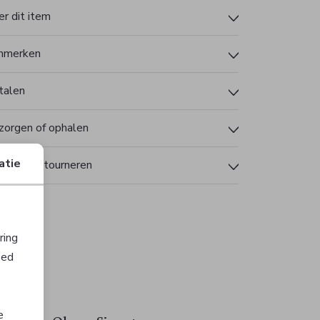
r dit item
nmerken
talen
zorgen of ophalen
atie
len en retourneren
ring
oed
e