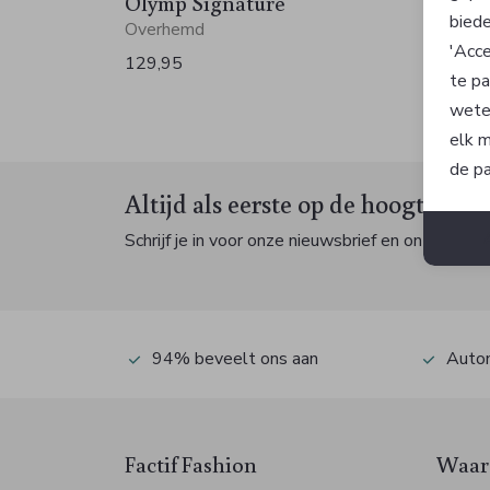
Olymp Signature
Olymp
biede
Overhemd
Overh
'Acce
129,95
129,9
te pa
wete
elk m
de pa
Altijd als eerste op de hoogte zijn
Schrijf je in voor onze nieuwsbrief en ontvang dan
94% beveelt ons aan
Autom
Factif Fashion
Waaro