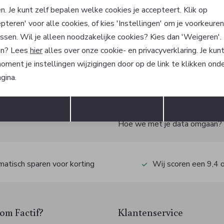
 Signature
Olymp Signature
n. Je kunt zelf bepalen welke cookies je accepteert. Klik op
emd
Overhemd
pteren' voor alle cookies, of kies 'Instellingen' om je voorkeure
5
129,95
ssen. Wil je alleen noodzakelijke cookies? Kies dan 'Weigeren'
n? Lees
hier
alles over onze cookie- en privacyverklaring. Je kun
oment je instellingen wijzigingen door op de link te klikken ond
gina.
?
Opslaan
Terug
Accepteren
weigeren
Instelle
 ook gelijk €5,- korting!
Hoe we met je data omgaan? Be
atisch sparen voor korting
Wij scoren een 9,4 
m Factif?
Klantenservice