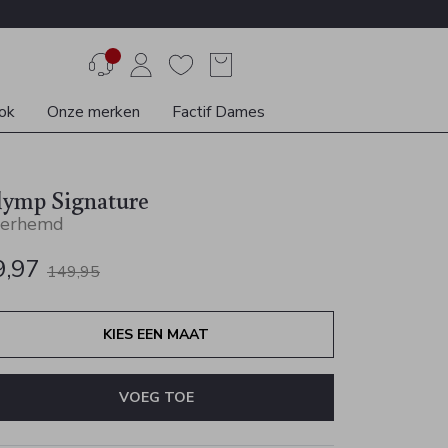
ok
Onze merken
Factif Dames
lymp Signature
erhemd
9,97
149,95
KIES EEN MAAT
VOEG TOE