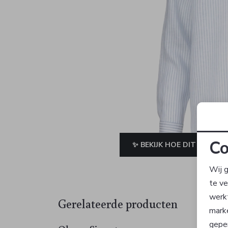
Co
✨ BEKIJK HOE DIT JE STAA
Wij g
te v
werk
Gerelateerde producten
mark
geper