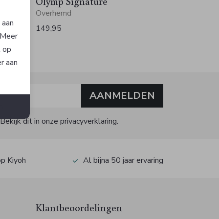
Olymp Signature
Overhemd
n aan
149,95
. Meer
t op
er aan
AANMELDEN
n
kijk dit in onze privacyverklaring.
op Kiyoh
Al bijna 50 jaar ervaring
Klantbeoordelingen