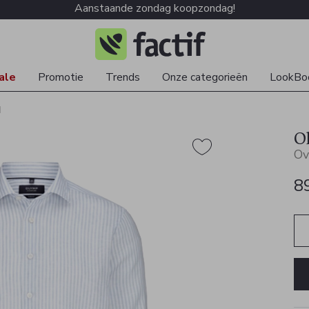
Aanstaande zondag koopzondag!
ale
Promotie
Trends
Onze categorieën
LookBo
d
O
Ov
8