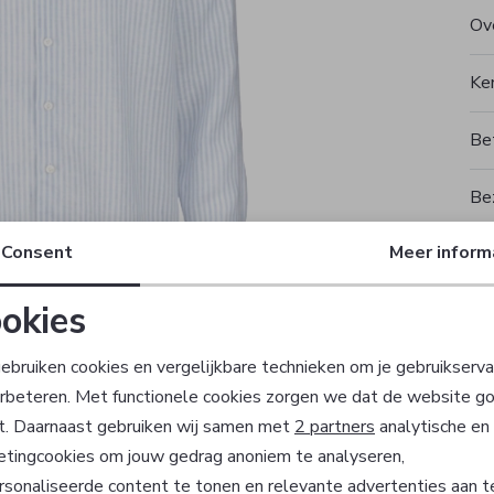
Ove
Ke
Be
Be
Consent
Meer inform
Rui
okies
T
Noodzakelijke cookies
Personalisatie cookies
ebruiken cookies en vergelijkbare technieken om je gebruikserva
erbeteren. Met functionele cookies zorgen we dat de website g
Analytische cookies
Marketing cookies
t. Daarnaast gebruiken wij samen met
2 partners
analytische en
etingcookies om jouw gedrag anoniem te analyseren,
sonaliseerde content te tonen en relevante advertenties aan t