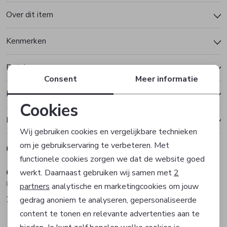
Over dit item
Kenmerken
Betalen
Consent
Meer informatie
Bezorgen of ophalen
Cookies
Ruilen en retourneren
Noodzakelijke cookies
Wij gebruiken cookies en vergelijkbare technieken
om je gebruikservaring te verbeteren. Met
Gerelateerde producten
Personalisatie cookies
functionele cookies zorgen we dat de website goed
Olymp
Olymp
werkt. Daarnaast gebruiken wij samen met
2
Analytische cookies
Overhemd
Overhemd
partners
analytische en marketingcookies om jouw
79,95
79,95
gedrag anoniem te analyseren, gepersonaliseerde
Marketing cookies
content te tonen en relevante advertenties aan te