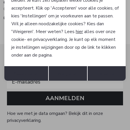
bieden. Je kunt zelf bepalen welke cookies je
Olymp
Olymp
accepteert. Klik op 'Accepteren' voor alle cookies, of
Overhemd korte mouw
Overhemd korte mouw
kies 'Instellingen' om je voorkeuren aan te passen.
69,95
69,95
Wil je alleen noodzakelijke cookies? Kies dan
'Weigeren'. Meer weten? Lees
hier
alles over onze
cookie- en privacyverklaring. Je kunt op elk moment
je instellingen wijzigingen door op de link te klikken
Altijd als eerste op de hoogte zijn?
onder aan de pagina.
Schrijf je in voor onze nieuwsbrief en ontvang dan ook
Opslaan
Terug
gelijk €5,- korting!
Accepteren
weigeren
Instellen
AANMELDEN
Hoe we met je data omgaan? Bekijk dit in onze
privacyverklaring.