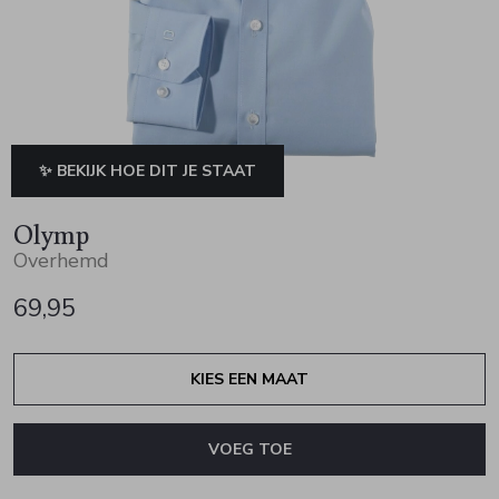
Jurken en rokken
Schoenen
Sjaals en stola's
Vesten
Schoenen
T-shirts en polos
Sokken
Shirts en tops
Truien en vesten
Tassen
✨ BEKIJK HOE DIT JE STAAT
Truien en vesten
Olymp
Overhemd
69,95
KIES EEN MAAT
VOEG TOE