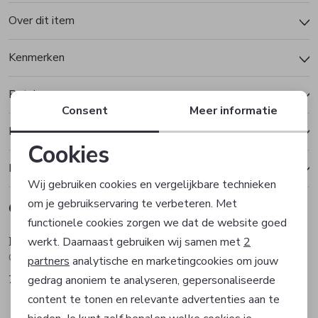
Over dit item
Kenmerken
Betalen
Consent
Meer informatie
Bezorgen of ophalen
Cookies
Ruilen en retourneren
Noodzakelijke cookies
Wij gebruiken cookies en vergelijkbare technieken
om je gebruikservaring te verbeteren. Met
Gerelateerde producten
Personalisatie cookies
Sale
Sale
functionele cookies zorgen we dat de website goed
Hugo Boss
Hugo Boss
werkt. Daarnaast gebruiken wij samen met
2
Analytische cookies
Overhemd
Overhemd
partners
analytische en marketingcookies om jouw
71,97
83,97
gedrag anoniem te analyseren, gepersonaliseerde
119,95
139,95
Marketing cookies
Sale
Sale
content te tonen en relevante advertenties aan te