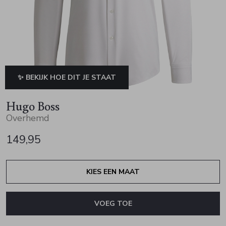
Jurken en rokken
Schoenen
Sjaals en stola's
Vesten
Schoenen
T-shirts en polos
Sokken
Shirts en tops
Truien en vesten
Tassen
✨ BEKIJK HOE DIT JE STAAT
Truien en vesten
Hugo Boss
Overhemd
149,95
KIES EEN MAAT
VOEG TOE