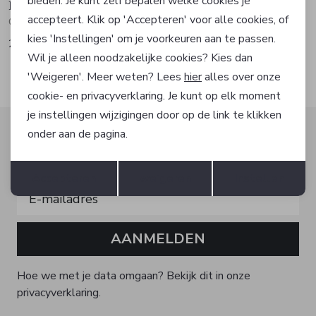
bieden. Je kunt zelf bepalen welke cookies je
Hugo Boss
Hugo Boss
accepteert. Klik op 'Accepteren' voor alle cookies, of
Overshirt
Overhemd
kies 'Instellingen' om je voorkeuren aan te passen.
209,40
83,97
349,00
139,95
Wil je alleen noodzakelijke cookies? Kies dan
'Weigeren'. Meer weten? Lees
hier
alles over onze
cookie- en privacyverklaring. Je kunt op elk moment
je instellingen wijzigingen door op de link te klikken
Altijd als eerste op de hoogte zijn?
onder aan de pagina.
Schrijf je in voor onze nieuwsbrief en ontvang dan ook
Opslaan
Terug
gelijk €5,- korting!
Accepteren
weigeren
Instellen
AANMELDEN
Hoe we met je data omgaan? Bekijk dit in onze
privacyverklaring.