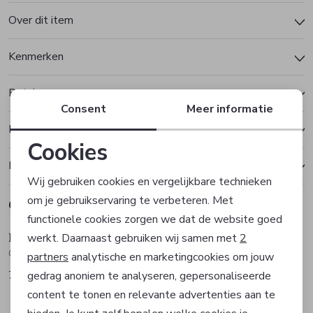
Over dit item
Kenmerken
Betalen
Consent
Meer informatie
Bezorgen of ophalen
Cookies
Ruilen en retourneren
Noodzakelijke cookies
Wij gebruiken cookies en vergelijkbare technieken
om je gebruikservaring te verbeteren. Met
Gerelateerde producten
Personalisatie cookies
Sale
Sale
functionele cookies zorgen we dat de website goed
Hugo Boss
Hugo Boss
werkt. Daarnaast gebruiken wij samen met
2
Analytische cookies
Overhemd
Overhemd
partners
analytische en marketingcookies om jouw
71,97
83,97
gedrag anoniem te analyseren, gepersonaliseerde
119,95
139,95
Marketing cookies
Sale
Sale
content te tonen en relevante advertenties aan te