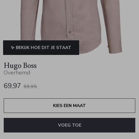
Jurken en rokken
Schoenen
Sjaals en stola's
Vesten
Schoenen
T-shirts en polos
Sokken
Shirts en tops
Truien en vesten
Tassen
✨ BEKIJK HOE DIT JE STAAT
Truien en vesten
Hugo Boss
Overhemd
69,97
99,95
KIES EEN MAAT
VOEG TOE