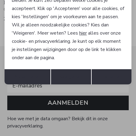
bieden. Je kunt zelf bepalen welke cookies je
Hugo Boss
Hugo Boss
accepteert. Klik op 'Accepteren' voor alle cookies, of
Overshirt
Overhemd
kies 'Instellingen' om je voorkeuren aan te passen.
209,40
83,97
349,00
139,95
Wil je alleen noodzakelijke cookies? Kies dan
'Weigeren'. Meer weten? Lees
hier
alles over onze
cookie- en privacyverklaring. Je kunt op elk moment
je instellingen wijzigingen door op de link te klikken
Altijd als eerste op de hoogte zijn?
onder aan de pagina.
Schrijf je in voor onze nieuwsbrief en ontvang dan ook
Opslaan
Terug
gelijk €5,- korting!
Accepteren
weigeren
Instellen
AANMELDEN
Hoe we met je data omgaan? Bekijk dit in onze
privacyverklaring.