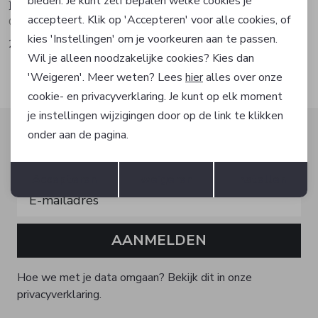
bieden. Je kunt zelf bepalen welke cookies je
Hugo Boss
Hugo Boss
accepteert. Klik op 'Accepteren' voor alle cookies, of
Overshirt
Overhemd
kies 'Instellingen' om je voorkeuren aan te passen.
209,40
83,97
349,00
139,95
Wil je alleen noodzakelijke cookies? Kies dan
'Weigeren'. Meer weten? Lees
hier
alles over onze
cookie- en privacyverklaring. Je kunt op elk moment
je instellingen wijzigingen door op de link te klikken
Altijd als eerste op de hoogte zijn?
onder aan de pagina.
Schrijf je in voor onze nieuwsbrief en ontvang dan ook
Opslaan
Terug
gelijk €5,- korting!
Accepteren
weigeren
Instellen
AANMELDEN
Hoe we met je data omgaan? Bekijk dit in onze
privacyverklaring.