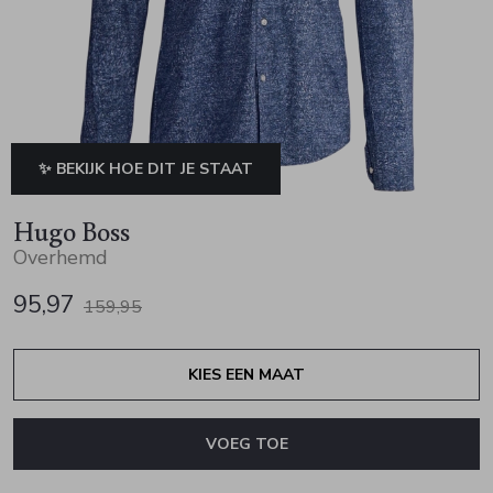
Jurken en rokken
Schoenen
Sjaals en stola's
Vesten
Schoenen
T-shirts en polos
Sokken
Shirts en tops
Truien en vesten
Tassen
✨ BEKIJK HOE DIT JE STAAT
Truien en vesten
Hugo Boss
Overhemd
95,97
159,95
KIES EEN MAAT
VOEG TOE