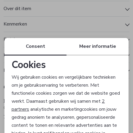
Over dit item
Kenmerken
Betalen
Consent
Meer informatie
Bezorgen of ophalen
Cookies
Ruilen en retourneren
Noodzakelijke cookies
Wij gebruiken cookies en vergelijkbare technieken
om je gebruikservaring te verbeteren. Met
Gerelateerde producten
Personalisatie cookies
Sale
Sale
functionele cookies zorgen we dat de website goed
Hugo Boss
Hugo Boss
werkt. Daarnaast gebruiken wij samen met
2
Analytische cookies
Overhemd
Overhemd
partners
analytische en marketingcookies om jouw
71,97
83,97
gedrag anoniem te analyseren, gepersonaliseerde
119,95
139,95
Marketing cookies
Sale
Sale
content te tonen en relevante advertenties aan te