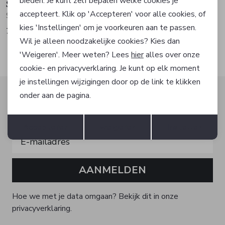
bieden. Je kunt zelf bepalen welke cookies je
Supply en Co
Supply en Co
accepteert. Klik op 'Accepteren' voor alle cookies, of
Short
Short
kies 'Instellingen' om je voorkeuren aan te passen.
79,95
69,95
Wil je alleen noodzakelijke cookies? Kies dan
'Weigeren'. Meer weten? Lees
hier
alles over onze
cookie- en privacyverklaring. Je kunt op elk moment
je instellingen wijzigingen door op de link te klikken
Altijd als eerste op de hoogte zijn?
onder aan de pagina.
Schrijf je in voor onze nieuwsbrief en ontvang dan ook
Opslaan
Terug
gelijk €5,- korting!
Accepteren
weigeren
Instellen
AANMELDEN
Hoe we met je data omgaan? Bekijk dit in onze
privacyverklaring.