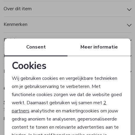
Over dit item
Kenmerken
Betalen
Consent
Meer informatie
Bezorgen of ophalen
Cookies
Ruilen en retourneren
Noodzakelijke cookies
Wij gebruiken cookies en vergelijkbare technieken
om je gebruikservaring te verbeteren. Met
Gerelateerde producten
Personalisatie cookies
functionele cookies zorgen we dat de website goed
Supply en Co
Supply en Co
werkt. Daarnaast gebruiken wij samen met
2
Analytische cookies
Short
Short
partners
analytische en marketingcookies om jouw
84,95
84,95
gedrag anoniem te analyseren, gepersonaliseerde
Marketing cookies
content te tonen en relevante advertenties aan te