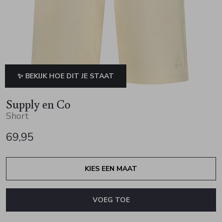
Jurken en rokken
Schoenen
Sjaals en stola's
Vesten
Schoenen
T-shirts en polos
Sokken
Shirts en tops
Truien en vesten
Tassen
✨ BEKIJK HOE DIT JE STAAT
Truien en vesten
Supply en Co
Short
69,95
KIES EEN MAAT
VOEG TOE