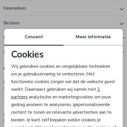
Kenmerken
Betalen
Consent
Meer informatie
Bezorgen of ophalen
Cookies
Ruilen en retourneren
Noodzakelijke cookies
Wij gebruiken cookies en vergelijkbare technieken
Gerelateerde producten
om je gebruikservaring te verbeteren. Met
Personalisatie cookies
Meyer
Meyer
functionele cookies zorgen we dat de website goed
Broek
Broek
werkt. Daarnaast gebruiken wij samen met
2
Analytische cookies
partners
analytische en marketingcookies om jouw
139,99
119,99
gedrag anoniem te analyseren, gepersonaliseerde
Marketing cookies
content te tonen en relevante advertenties aan te
Meyer
Meyer
bieden. Je kunt zelf bepalen welke cookies je
Broek
Broek