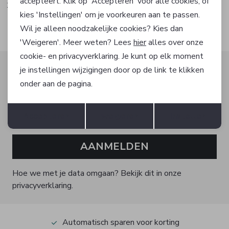
accepteert. Klik op 'Accepteren' voor alle cookies, of
139,99
139,99
kies 'Instellingen' om je voorkeuren aan te passen.
Wil je alleen noodzakelijke cookies? Kies dan
'Weigeren'. Meer weten? Lees
hier
alles over onze
cookie- en privacyverklaring. Je kunt op elk moment
Altijd als eerste op de hoogte zijn?
je instellingen wijzigingen door op de link te klikken
onder aan de pagina.
Schrijf je in voor onze nieuwsbrief en ontvang dan ook
gelijk €5,- korting!
Opslaan
Terug
Accepteren
weigeren
Instellen
AANMELDEN
Hoe we met je data omgaan? Bekijk dit in onze
privacyverklaring.
Automatisch sparen voor korting