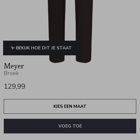
Jurken en rokken
Schoenen
Sjaals en stola's
Vesten
Schoenen
T-shirts en polos
Sokken
Shirts en tops
Truien en vesten
Tassen
✨ BEKIJK HOE DIT JE STAAT
Truien en vesten
Meyer
Broek
129,99
KIES EEN MAAT
VOEG TOE