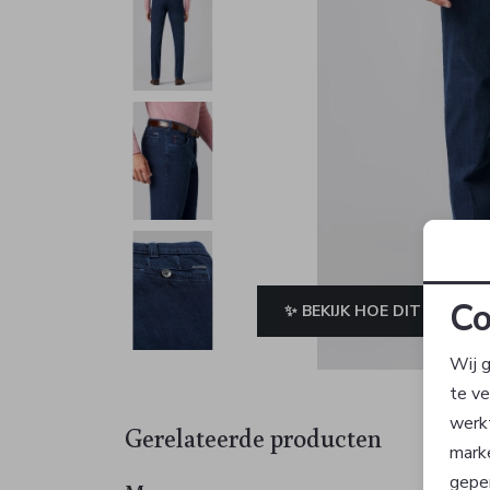
Co
✨ BEKIJK HOE DIT JE STAA
Wij g
te v
werk
Gerelateerde producten
mark
geper