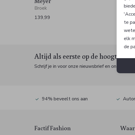
Meyer
Meye
biede
Broek
Broek
'Acce
139,99
119,9
te pa
wete
elk m
de pa
Altijd als eerste op de hoogte zijn
Schrijf je in voor onze nieuwsbrief en ontvang dan
94% beveelt ons aan
Autom
Factif Fashion
Waaro