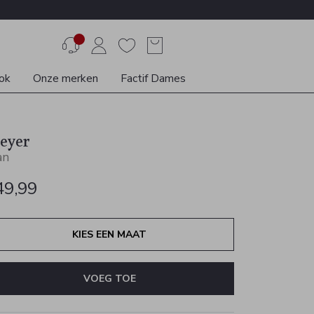
ok
Onze merken
Factif Dames
eyer
an
49,99
KIES EEN MAAT
VOEG TOE