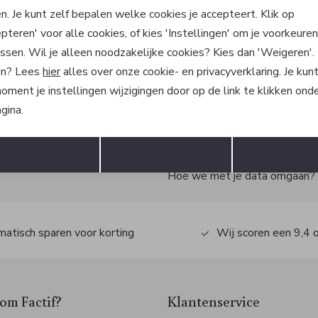
r
Meyer
n. Je kunt zelf bepalen welke cookies je accepteert. Klik op
Broek
pteren' voor alle cookies, of kies 'Instellingen' om je voorkeure
9
139,99
ssen. Wil je alleen noodzakelijke cookies? Kies dan 'Weigeren'
n? Lees
hier
alles over onze cookie- en privacyverklaring. Je kun
oment je instellingen wijzigingen door op de link te klikken ond
gina.
?
Opslaan
Terug
Accepteren
weigeren
Instelle
 ook gelijk €5,- korting!
Hoe we met je data omgaan? Be
atisch sparen voor korting
Wij scoren een 9,4 
m Factif?
Klantenservice