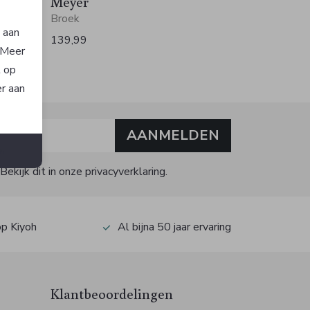
Meyer
Broek
n aan
139,99
. Meer
t op
er aan
AANMELDEN
n
kijk dit in onze privacyverklaring.
op Kiyoh
Al bijna 50 jaar ervaring
Klantbeoordelingen