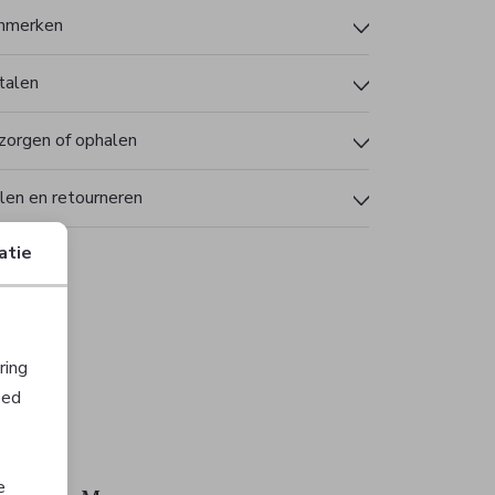
nmerken
talen
zorgen of ophalen
len en retourneren
atie
ring
oed
e