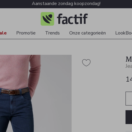
Aanstaande zondag koopzondag!
ale
Promotie
Trends
Onze categorieën
LookBo
M
Je
1