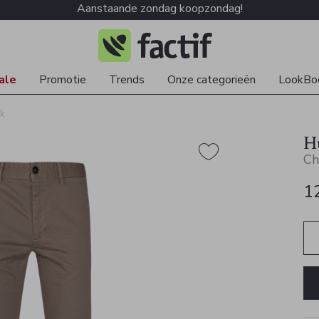
Aanstaande zondag koopzondag!
ale
Promotie
Trends
Onze categorieën
LookBo
k
H
Ch
1