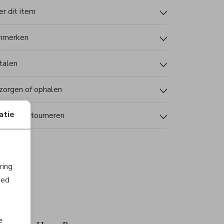
r dit item
nmerken
talen
zorgen of ophalen
atie
len en retourneren
ring
oed
e