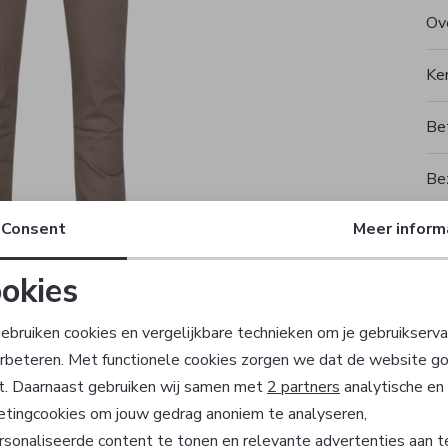
Ove
Ke
Be
Be
Consent
Meer inform
Rui
okies
T
Noodzakelijke cookies
Personalisatie cookies
ebruiken cookies en vergelijkbare technieken om je gebruikserva
erbeteren. Met functionele cookies zorgen we dat de website g
Analytische cookies
Marketing cookies
t. Daarnaast gebruiken wij samen met
2 partners
analytische en
Sale
etingcookies om jouw gedrag anoniem te analyseren,
sonaliseerde content te tonen en relevante advertenties aan t