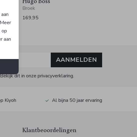
Hugo Boss
Broek
n aan
169,95
. Meer
t op
er aan
AANMELDEN
n
kijk dit in onze privacyverklaring.
op Kiyoh
Al bijna 50 jaar ervaring
Klantbeoordelingen