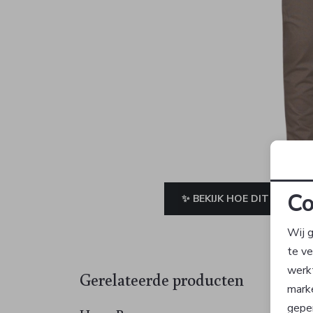
Co
✨ BEKIJK HOE DIT JE STAA
Wij g
te v
werk
Gerelateerde producten
Sale
mark
geper