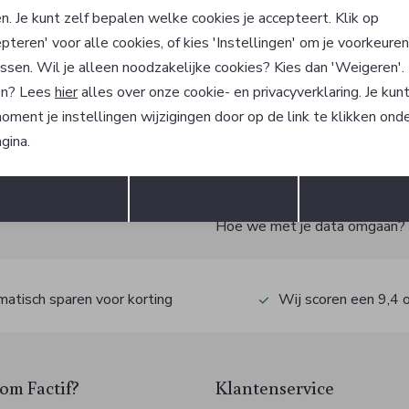
 Boss
Hugo Boss
n. Je kunt zelf bepalen welke cookies je accepteert. Klik op
Broek
pteren' voor alle cookies, of kies 'Instellingen' om je voorkeure
149,95
129,95
ssen. Wil je alleen noodzakelijke cookies? Kies dan 'Weigeren'
n? Lees
hier
alles over onze cookie- en privacyverklaring. Je kun
oment je instellingen wijzigingen door op de link te klikken ond
gina.
?
Opslaan
Terug
Accepteren
weigeren
Instelle
 ook gelijk €5,- korting!
Hoe we met je data omgaan? Be
atisch sparen voor korting
Wij scoren een 9,4 
m Factif?
Klantenservice