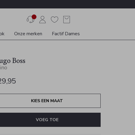
ok
Onze merken
Factif Dames
ugo Boss
ino
29,95
KIES EEN MAAT
VOEG TOE