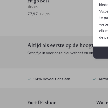
Hugo Boss
Hugo
biede
Broek
Broek
'Acce
77,97
77,97
129,95
te pa
wete
elk m
de pa
Altijd als eerste op de hoogte zijn
Schrijf je in voor onze nieuwsbrief en ontvang dan
94% beveelt ons aan
Autom
Factif Fashion
Waaro