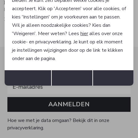
bieden. Je kunt zelf bepalen welke cookies je
Hugo Boss
Hugo Boss
accepteert. Klik op 'Accepteren' voor alle cookies, of
Broek
Broek
kies 'Instellingen' om je voorkeuren aan te passen.
149,95
169,95
Wil je alleen noodzakelijke cookies? Kies dan
'Weigeren'. Meer weten? Lees
hier
alles over onze
cookie- en privacyverklaring. Je kunt op elk moment
je instellingen wijzigingen door op de link te klikken
Altijd als eerste op de hoogte zijn?
onder aan de pagina.
Schrijf je in voor onze nieuwsbrief en ontvang dan ook
Opslaan
Terug
gelijk €5,- korting!
Accepteren
weigeren
Instellen
AANMELDEN
Hoe we met je data omgaan? Bekijk dit in onze
privacyverklaring.