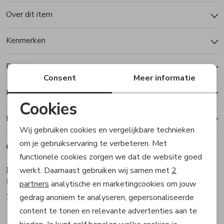
Over dit item
Kenmerken
Betalen
Consent
Meer informatie
Bezorgen of ophalen
Cookies
Ruilen en retourneren
Noodzakelijke cookies
Wij gebruiken cookies en vergelijkbare technieken
om je gebruikservaring te verbeteren. Met
Gerelateerde producten
Personalisatie cookies
Sale
Sale
functionele cookies zorgen we dat de website goed
Hugo Boss
Hugo Boss
werkt. Daarnaast gebruiken wij samen met
2
Analytische cookies
Broek
Broek
partners
analytische en marketingcookies om jouw
77,97
77,97
gedrag anoniem te analyseren, gepersonaliseerde
129,95
129,95
Marketing cookies
content te tonen en relevante advertenties aan te