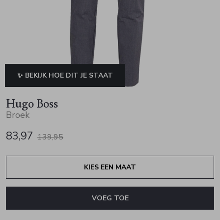
Jurken en rokken
Schoenen
Sjaals en stola's
Vesten
Schoenen
T-shirts en polos
Sokken
Shirts en tops
Truien en vesten
Tassen
✨ BEKIJK HOE DIT JE STAAT
Truien en vesten
Hugo Boss
Broek
83,97
139,95
KIES EEN MAAT
VOEG TOE