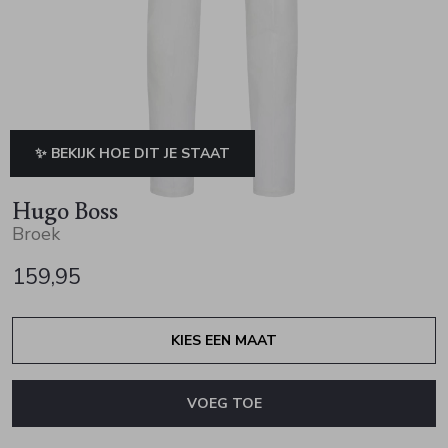
Jurken en rokken
Schoenen
Sjaals en stola's
Vesten
Schoenen
T-shirts en polos
Sokken
Shirts en tops
Truien en vesten
Tassen
✨ BEKIJK HOE DIT JE STAAT
Truien en vesten
Hugo Boss
Broek
159,95
KIES EEN MAAT
VOEG TOE