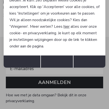
bieden. Je kunt zelf bepalen welke cookies je
Hugo Boss
Hugo Boss
accepteert. Klik op 'Accepteren' voor alle cookies, of
Broek
Broek
kies 'Instellingen' om je voorkeuren aan te passen.
149,95
169,95
Wil je alleen noodzakelijke cookies? Kies dan
'Weigeren'. Meer weten? Lees
hier
alles over onze
cookie- en privacyverklaring. Je kunt op elk moment
je instellingen wijzigingen door op de link te klikken
Altijd als eerste op de hoogte zijn?
onder aan de pagina.
Schrijf je in voor onze nieuwsbrief en ontvang dan ook
Opslaan
Terug
gelijk €5,- korting!
Accepteren
weigeren
Instellen
AANMELDEN
Hoe we met je data omgaan? Bekijk dit in onze
privacyverklaring.