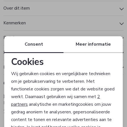
Over dit item
Kenmerken
Betalen
Consent
Meer informatie
Bezorgen of ophalen
Cookies
Ruilen en retourneren
Noodzakelijke cookies
Wij gebruiken cookies en vergelijkbare technieken
om je gebruikservaring te verbeteren. Met
Gerelateerde producten
Personalisatie cookies
Sale
Sale
functionele cookies zorgen we dat de website goed
Hugo Boss
Hugo Boss
werkt. Daarnaast gebruiken wij samen met
2
Analytische cookies
Broek
Broek
partners
analytische en marketingcookies om jouw
77,97
77,97
gedrag anoniem te analyseren, gepersonaliseerde
129,95
129,95
Marketing cookies
content te tonen en relevante advertenties aan te