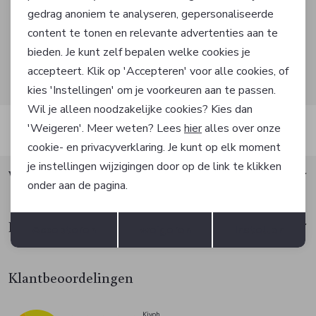
gedrag anoniem te analyseren, gepersonaliseerde
Marketing cookies
AANMELDEN
content te tonen en relevante advertenties aan te
bieden. Je kunt zelf bepalen welke cookies je
Hoe we met je data omgaan? Bekijk dit in onze
accepteert. Klik op 'Accepteren' voor alle cookies, of
privacyverklaring.
kies 'Instellingen' om je voorkeuren aan te passen.
Wil je alleen noodzakelijke cookies? Kies dan
'Weigeren'. Meer weten? Lees
hier
alles over onze
Automatisch sparen voor korting
cookie- en privacyverklaring. Je kunt op elk moment
je instellingen wijzigingen door op de link te klikken
Waarom Factif?
onder aan de pagina.
Opslaan
Terug
Klantenservice
Accepteren
weigeren
Instellen
Klantbeoordelingen