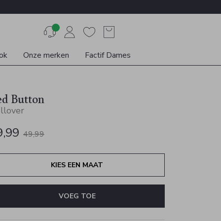
ok
Onze merken
Factif Dames
ed Button
llover
9,99
49,99
KIES EEN MAAT
VOEG TOE