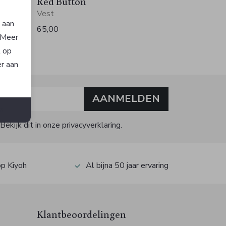
Red Button
Vest
n aan
65,00
. Meer
t op
er aan
AANMELDEN
n
kijk dit in onze privacyverklaring.
op Kiyoh
Al bijna 50 jaar ervaring
Klantbeoordelingen