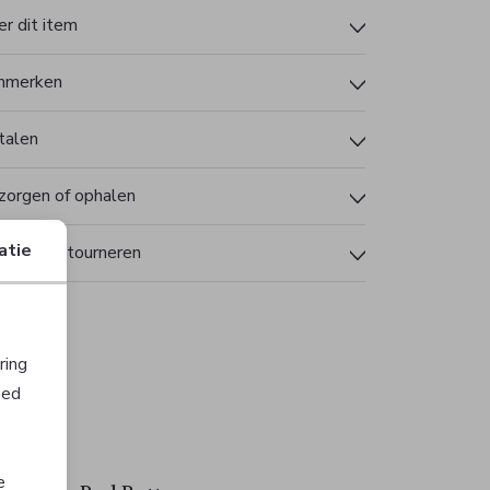
r dit item
nmerken
talen
zorgen of ophalen
atie
len en retourneren
ring
oed
e