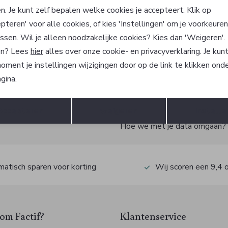
utton
Red Button
n. Je kunt zelf bepalen welke cookies je accepteert. Klik op
er
Vest
pteren' voor alle cookies, of kies 'Instellingen' om je voorkeure
65,00
ssen. Wil je alleen noodzakelijke cookies? Kies dan 'Weigeren'
n? Lees
hier
alles over onze cookie- en privacyverklaring. Je kun
oment je instellingen wijzigingen door op de link te klikken ond
gina.
?
Opslaan
Terug
Accepteren
weigeren
Instelle
 ook gelijk €5,- korting!
Hoe we met je data omgaan? Be
atisch sparen voor korting
Wij scoren een 9,4 
m Factif?
Klantenservice