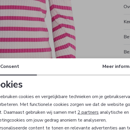
Ove
Ke
Be
Be
Consent
Meer inform
Rui
okies
T
Noodzakelijke cookies
Personalisatie cookies
ebruiken cookies en vergelijkbare technieken om je gebruikserva
erbeteren. Met functionele cookies zorgen we dat de website g
Analytische cookies
Marketing cookies
t. Daarnaast gebruiken wij samen met
2 partners
analytische en
etingcookies om jouw gedrag anoniem te analyseren,
sonaliseerde content te tonen en relevante advertenties aan t