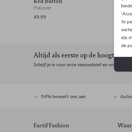
Red Button
Red B
biede
Pullover
Pullov
'Acce
49,99
49,99
te pa
wete
elk m
de pa
Altijd als eerste op de hoogte zijn
Schrijf je in voor onze nieuwsbrief en ontvang dan
94% beveelt ons aan
Autom
Factif Fashion
Waaro