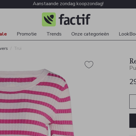
Aanstaande zondag koopzondag!
ale
Promotie
Trends
Onze categorieën
LookBo
vers
Trui
R
Pu
2