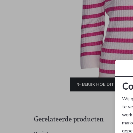
Co
✨ BEKIJK HOE DIT JE STAA
Wij g
te v
werk
Gerelateerde producten
mark
geper