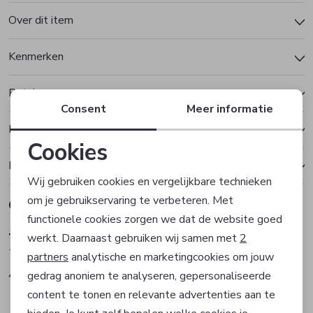
Over dit item
Kenmerken
Betalen
Consent
Meer informatie
Bezorgen of ophalen
Cookies
Ruilen en retourneren
Noodzakelijke cookies
Wij gebruiken cookies en vergelijkbare technieken
om je gebruikservaring te verbeteren. Met
Gerelateerde producten
Personalisatie cookies
functionele cookies zorgen we dat de website goed
Tramontana
Tramontana
werkt. Daarnaast gebruiken wij samen met
2
Analytische cookies
Top
Top
partners
analytische en marketingcookies om jouw
49,95
49,95
gedrag anoniem te analyseren, gepersonaliseerde
Marketing cookies
content te tonen en relevante advertenties aan te