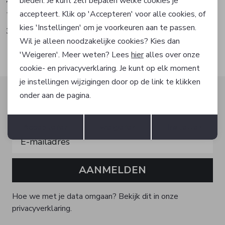
bieden. Je kunt zelf bepalen welke cookies je
Tramontana
Tramontana
accepteert. Klik op 'Accepteren' voor alle cookies, of
Top
Top
kies 'Instellingen' om je voorkeuren aan te passen.
39,95
59,95
Wil je alleen noodzakelijke cookies? Kies dan
'Weigeren'. Meer weten? Lees
hier
alles over onze
cookie- en privacyverklaring. Je kunt op elk moment
je instellingen wijzigingen door op de link te klikken
Altijd als eerste op de hoogte zijn?
onder aan de pagina.
Schrijf je in voor onze nieuwsbrief en ontvang dan ook
Opslaan
Terug
gelijk €5,- korting!
Accepteren
weigeren
Instellen
AANMELDEN
Hoe we met je data omgaan? Bekijk dit in onze
privacyverklaring.