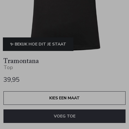
Jurken en rokken
Schoenen
Sjaals en stola's
Vesten
Schoenen
T-shirts en polos
Sokken
Shirts en tops
Truien en vesten
Tassen
✨ BEKIJK HOE DIT JE STAAT
Truien en vesten
Tramontana
Top
39,95
KIES EEN MAAT
VOEG TOE