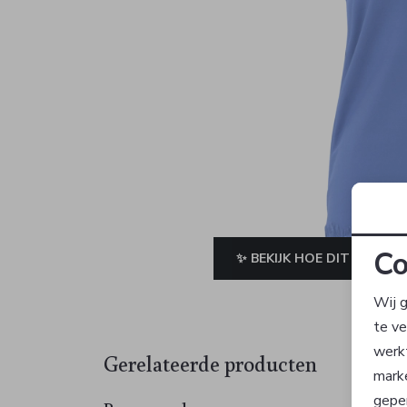
Co
✨ BEKIJK HOE DIT JE STAA
Wij g
te v
werk
Gerelateerde producten
mark
geper