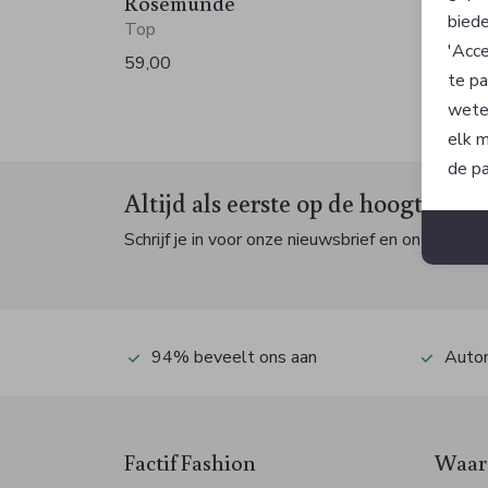
Rosemunde
Rose
biede
Top
Top
'Acce
59,00
59,00
te pa
wete
elk m
de pa
Altijd als eerste op de hoogte zijn
Schrijf je in voor onze nieuwsbrief en ontvang dan
94% beveelt ons aan
Autom
Factif Fashion
Waaro