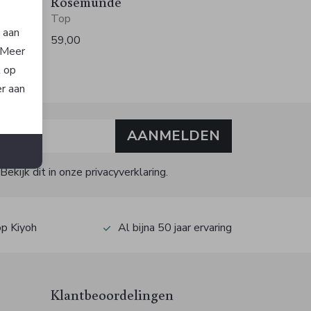
Rosemunde
Top
n aan
59,00
. Meer
t op
er aan
AANMELDEN
n
kijk dit in onze privacyverklaring.
op Kiyoh
Al bijna 50 jaar ervaring
Klantbeoordelingen