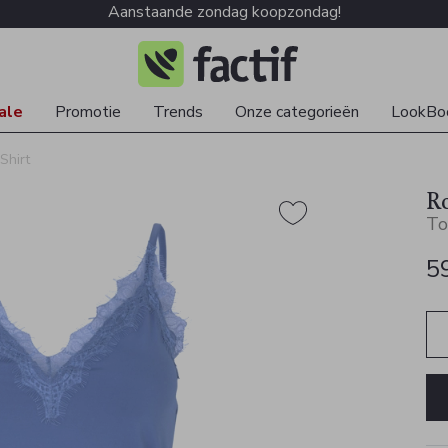
Aanstaande zondag koopzondag!
ale
Promotie
Trends
Onze categorieën
LookBo
Shirt
R
To
5