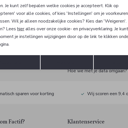
munde
Rosemunde
n. Je kunt zelf bepalen welke cookies je accepteert. Klik op
Top
pteren' voor alle cookies, of kies 'Instellingen' om je voorkeure
59,00
ssen. Wil je alleen noodzakelijke cookies? Kies dan 'Weigeren'
n? Lees
hier
alles over onze cookie- en privacyverklaring. Je kun
oment je instellingen wijzigingen door op de link te klikken ond
gina.
?
Opslaan
Terug
Accepteren
weigeren
Instelle
 ook gelijk €5,- korting!
Hoe we met je data omgaan? Be
atisch sparen voor korting
Wij scoren een 9,4 
m Factif?
Klantenservice