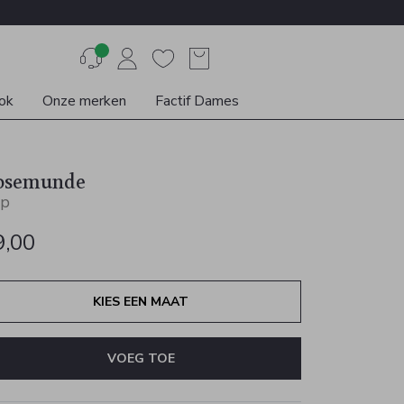
ok
Onze merken
Factif Dames
osemunde
p
9,00
KIES EEN MAAT
VOEG TOE