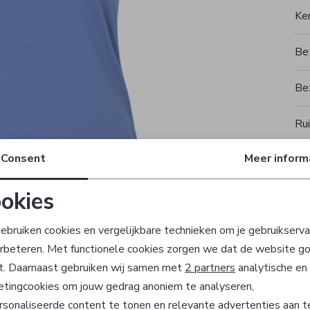
Ke
Be
Be
Rui
Consent
Meer inform
okies
T
Noodzakelijke cookies
Personalisatie cookies
ebruiken cookies en vergelijkbare technieken om je gebruikserva
erbeteren. Met functionele cookies zorgen we dat de website g
Analytische cookies
Marketing cookies
t. Daarnaast gebruiken wij samen met
2 partners
analytische en
etingcookies om jouw gedrag anoniem te analyseren,
sonaliseerde content te tonen en relevante advertenties aan t