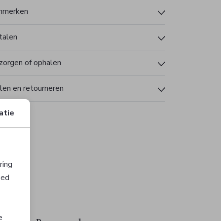
nmerken
talen
zorgen of ophalen
len en retourneren
atie
ring
oed
e