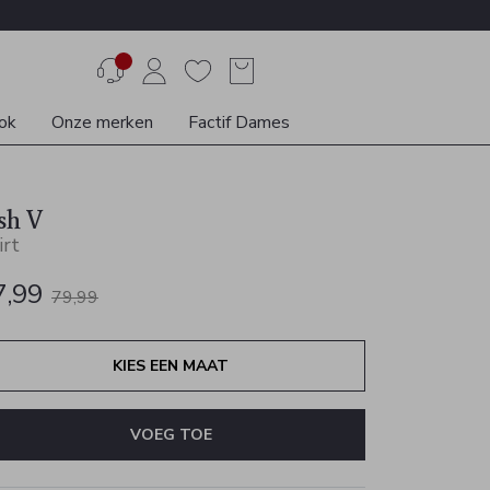
ok
Onze merken
Factif Dames
sh V
irt
7,99
79,99
KIES EEN MAAT
VOEG TOE