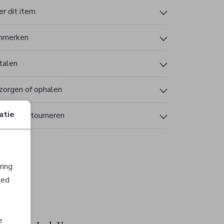
r dit item
nmerken
talen
zorgen of ophalen
atie
len en retourneren
ring
oed
e