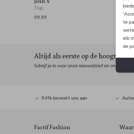
Josh V
Josh 
biede
Top
Top
'Acce
99,99
89,99
te pa
wete
elk m
de pa
Altijd als eerste op de hoogte zijn
Schrijf je in voor onze nieuwsbrief en ontvang dan
94% beveelt ons aan
Autom
Factif Fashion
Waaro