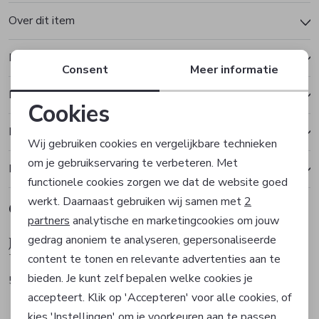
Over dit item
Kenmerken
Consent
Meer informatie
Betalen
Cookies
Noodzakelijke cookies
Bezorgen of ophalen
Wij gebruiken cookies en vergelijkbare technieken
om je gebruikservaring te verbeteren. Met
Personalisatie cookies
Ruilen en retourneren
functionele cookies zorgen we dat de website goed
werkt. Daarnaast gebruiken wij samen met
2
Gerelateerde producten
Analytische cookies
partners
analytische en marketingcookies om jouw
gedrag anoniem te analyseren, gepersonaliseerde
Josh V
Josh V
Marketing cookies
Top
Top
content te tonen en relevante advertenties aan te
bieden. Je kunt zelf bepalen welke cookies je
59,99
59,99
accepteert. Klik op 'Accepteren' voor alle cookies, of
kies 'Instellingen' om je voorkeuren aan te passen.