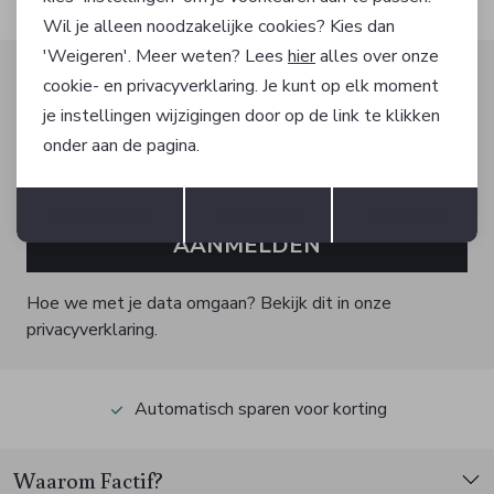
Wil je alleen noodzakelijke cookies? Kies dan
'Weigeren'. Meer weten? Lees
hier
alles over onze
Altijd als eerste op de hoogte zijn?
cookie- en privacyverklaring. Je kunt op elk moment
Schrijf je in voor onze nieuwsbrief en ontvang dan ook
je instellingen wijzigingen door op de link te klikken
gelijk €5,- korting!
onder aan de pagina.
Opslaan
Terug
Accepteren
weigeren
Instellen
AANMELDEN
Hoe we met je data omgaan? Bekijk dit in onze
privacyverklaring.
Automatisch sparen voor korting
Waarom Factif?