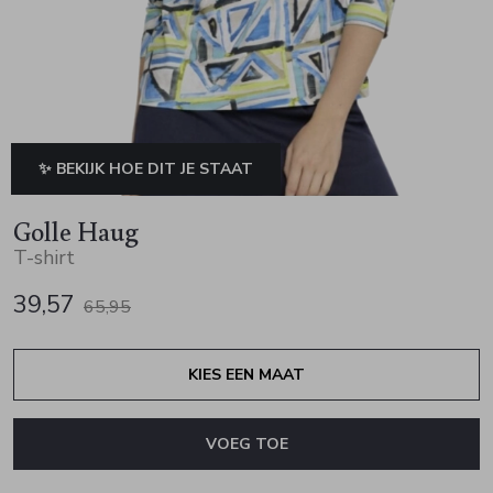
Jurken en rokken
Schoenen
Sjaals en stola's
Vesten
Schoenen
T-shirts en polos
Sokken
Shirts en tops
Truien en vesten
Tassen
✨ BEKIJK HOE DIT JE STAAT
Truien en vesten
Golle Haug
T-shirt
39,57
65,95
KIES EEN MAAT
VOEG TOE