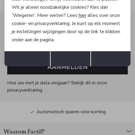
Wil je alleen noodzakelijke cookies? Kies dan
'Weigeren'. Meer weten? Lees
hier
alles over onze
Altijd als eerste op de hoogte zijn?
cookie- en privacyverklaring. Je kunt op elk moment
Schrijf je in voor onze nieuwsbrief en ontvang dan ook
je instellingen wijzigingen door op de link te klikken
gelijk €5,- korting!
onder aan de pagina.
Opslaan
Terug
Accepteren
weigeren
Instellen
AANMELDEN
Hoe we met je data omgaan? Bekijk dit in onze
privacyverklaring.
Automatisch sparen voor korting
Waarom Factif?