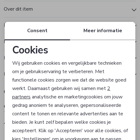
Over dit item
Kenmerken
Consent
Meer informatie
Betalen
Cookies
Noodzakelijke cookies
Bezorgen of ophalen
Wij gebruiken cookies en vergelijkbare technieken
om je gebruikservaring te verbeteren. Met
Personalisatie cookies
Ruilen en retourneren
functionele cookies zorgen we dat de website goed
werkt. Daarnaast gebruiken wij samen met
2
Gerelateerde producten
Analytische cookies
Sale
Sale
partners
analytische en marketingcookies om jouw
gedrag anoniem te analyseren, gepersonaliseerde
Golle Haug
Golle Haug
Marketing cookies
T-shirt
T-shirt
content te tonen en relevante advertenties aan te
bieden. Je kunt zelf bepalen welke cookies je
45,57
45,57
75,95
75,95
accepteert. Klik op 'Accepteren' voor alle cookies, of
kies 'Instellingen' om je voorkeuren aan te passen.