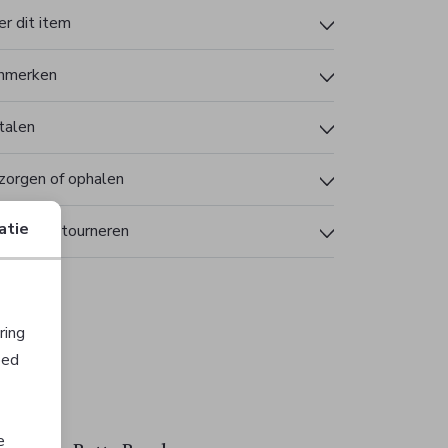
r dit item
nmerken
talen
zorgen of ophalen
atie
len en retourneren
ring
oed
Sale
Sale
e