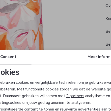
Ove
Ke
Be
Be
Consent
Meer inform
Rui
okies
T
Noodzakelijke cookies
Personalisatie cookies
ebruiken cookies en vergelijkbare technieken om je gebruikserva
erbeteren. Met functionele cookies zorgen we dat de website g
Analytische cookies
Marketing cookies
t. Daarnaast gebruiken wij samen met
2 partners
analytische en
Sale
etingcookies om jouw gedrag anoniem te analyseren,
sonaliseerde content te tonen en relevante advertenties aan t