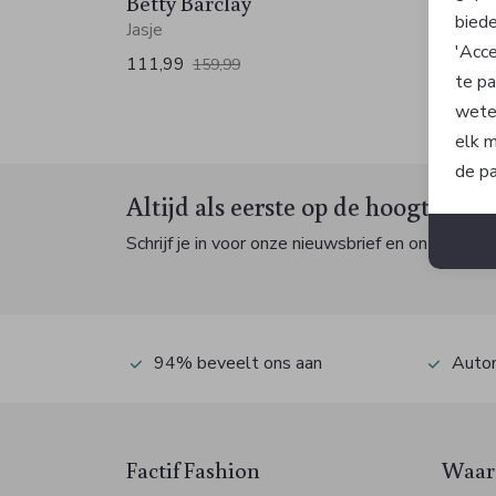
Betty Barclay
Betty
biede
Jasje
Broek
'Acce
111,99
53,99
159,99
te pa
wete
elk m
de pa
Altijd als eerste op de hoogte zijn
Schrijf je in voor onze nieuwsbrief en ontvang dan
94% beveelt ons aan
Autom
Factif Fashion
Waaro