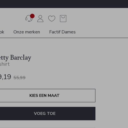
ok
Onze merken
Factif Dames
tty Barclay
shirt
9,19
55,99
KIES EEN MAAT
VOEG TOE