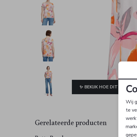
Co
✨ BEKIJK HOE DIT JE STAA
Wij g
te v
werk
Gerelateerde producten
Sale
mark
geper