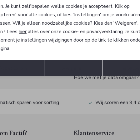
 Barclay
Betty Barclay
n. Je kunt zelf bepalen welke cookies je accepteert. Klik op
T-shirt
pteren' voor alle cookies, of kies 'Instellingen' om je voorkeure
41,99
89,99
69,99
ssen. Wil je alleen noodzakelijke cookies? Kies dan 'Weigeren'
n? Lees
hier
alles over onze cookie- en privacyverklaring. Je kun
oment je instellingen wijzigingen door op de link te klikken ond
gina.
?
Opslaan
Terug
Accepteren
weigeren
Instelle
 ook gelijk €5,- korting!
Hoe we met je data omgaan? Be
atisch sparen voor korting
Wij scoren een 9,4 
m Factif?
Klantenservice