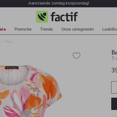
Aanstaande zondag koopzondag!
ale
Promotie
Trends
Onze categorieën
LookBo
Shirt
Be
T-
3