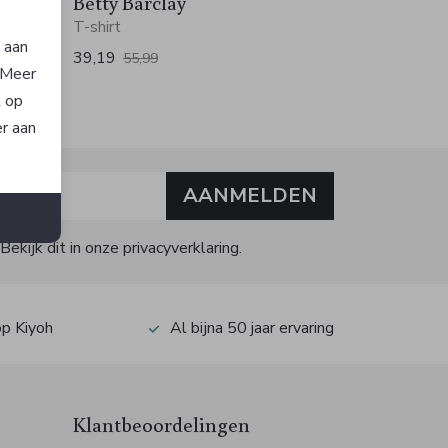
Betty Barclay
T-shirt
n aan
39,19
55,99
. Meer
t op
er aan
AANMELDEN
n
kijk dit in onze privacyverklaring.
op Kiyoh
Al bijna 50 jaar ervaring
Klantbeoordelingen