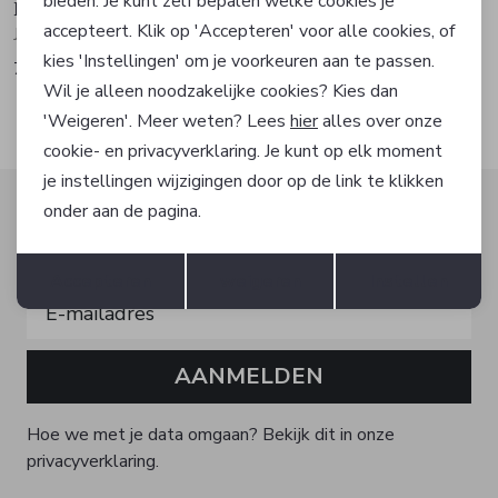
bieden. Je kunt zelf bepalen welke cookies je
Betty Barclay
Betty Barclay
accepteert. Klik op 'Accepteren' voor alle cookies, of
Jasje
T-shirt
kies 'Instellingen' om je voorkeuren aan te passen.
76,99
45,99
109,99
Wil je alleen noodzakelijke cookies? Kies dan
'Weigeren'. Meer weten? Lees
hier
alles over onze
cookie- en privacyverklaring. Je kunt op elk moment
je instellingen wijzigingen door op de link te klikken
Altijd als eerste op de hoogte zijn?
onder aan de pagina.
Schrijf je in voor onze nieuwsbrief en ontvang dan ook
Opslaan
Terug
gelijk €5,- korting!
Accepteren
weigeren
Instellen
AANMELDEN
Hoe we met je data omgaan? Bekijk dit in onze
privacyverklaring.