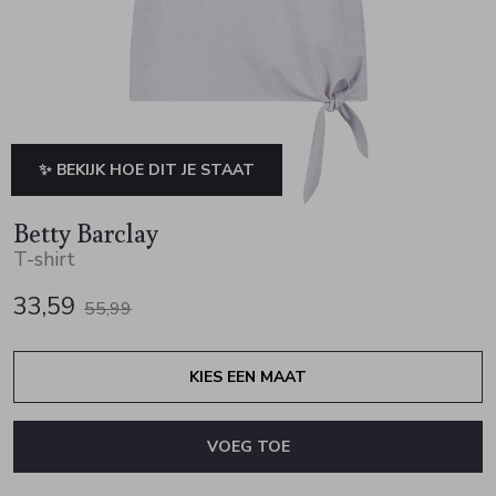
Jurken en rokken
Schoenen
Sjaals en stola's
Vesten
Schoenen
T-shirts en polos
Sokken
Shirts en tops
Truien en vesten
Tassen
✨ BEKIJK HOE DIT JE STAAT
Truien en vesten
Betty Barclay
T-shirt
33,59
55,99
KIES EEN MAAT
VOEG TOE