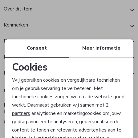
Over dit item
Kenmerken
Betalen
Consent
Meer informatie
Bezorgen of ophalen
Cookies
Ruilen en retourneren
Noodzakelijke cookies
Wij gebruiken cookies en vergelijkbare technieken
om je gebruikservaring te verbeteren. Met
Gerelateerde producten
Personalisatie cookies
Sale
Sale
functionele cookies zorgen we dat de website goed
Betty Barclay
Betty Barclay
werkt. Daarnaast gebruiken wij samen met
2
Analytische cookies
Blazer
Vest
partners
analytische en marketingcookies om jouw
65,99
65,99
gedrag anoniem te analyseren, gepersonaliseerde
109,99
109,99
Marketing cookies
Sale
content te tonen en relevante advertenties aan te