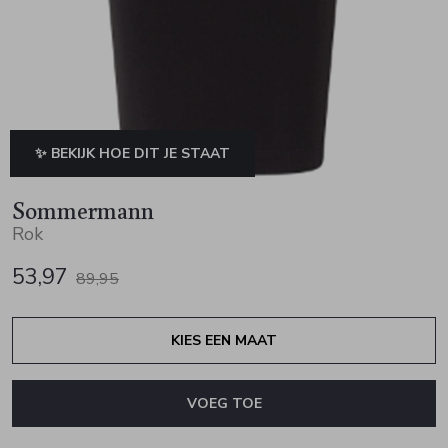
Jurken en rokken
Schoenen
Sjaals en stola's
Vesten
Schoenen
T-shirts en polos
Sokken
Shirts en tops
Truien en vesten
Tassen
✨ BEKIJK HOE DIT JE STAAT
Truien en vesten
Sommermann
Rok
53,97
89,95
KIES EEN MAAT
VOEG TOE