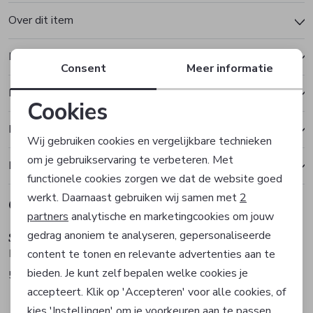
Over dit item
Kenmerken
Consent
Meer informatie
Betalen
Cookies
Noodzakelijke cookies
Bezorgen of ophalen
Wij gebruiken cookies en vergelijkbare technieken
om je gebruikservaring te verbeteren. Met
Personalisatie cookies
Ruilen en retourneren
functionele cookies zorgen we dat de website goed
werkt. Daarnaast gebruiken wij samen met
2
Gerelateerde producten
Analytische cookies
Sale
partners
analytische en marketingcookies om jouw
gedrag anoniem te analyseren, gepersonaliseerde
Sommermann
Marketing cookies
Rok
content te tonen en relevante advertenties aan te
bieden. Je kunt zelf bepalen welke cookies je
59,97
99,95
accepteert. Klik op 'Accepteren' voor alle cookies, of
kies 'Instellingen' om je voorkeuren aan te passen.