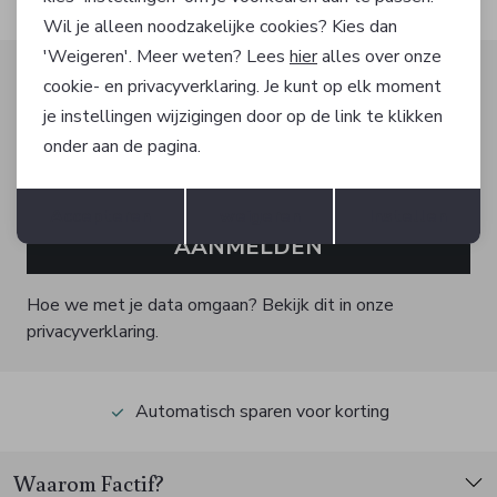
Wil je alleen noodzakelijke cookies? Kies dan
'Weigeren'. Meer weten? Lees
hier
alles over onze
Altijd als eerste op de hoogte zijn?
cookie- en privacyverklaring. Je kunt op elk moment
Schrijf je in voor onze nieuwsbrief en ontvang dan ook
je instellingen wijzigingen door op de link te klikken
gelijk €5,- korting!
onder aan de pagina.
Opslaan
Terug
Accepteren
weigeren
Instellen
AANMELDEN
Hoe we met je data omgaan? Bekijk dit in onze
privacyverklaring.
Automatisch sparen voor korting
Waarom Factif?