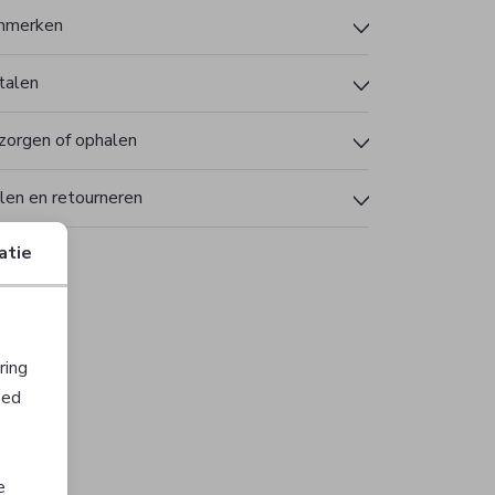
nmerken
talen
zorgen of ophalen
len en retourneren
atie
ring
oed
Sale
e