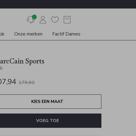
ok
Onze merken
Factif Dames
arcCain Sports
k
07,94
179,90
KIES EEN MAAT
VOEG TOE