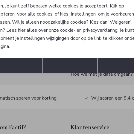
ain Sports
MarcCain Sports
n. Je kunt zelf bepalen welke cookies je accepteert. Klik op
Broek
pteren' voor alle cookies, of kies 'Instellingen' om je voorkeure
101,94
149,90
169,90
ssen. Wil je alleen noodzakelijke cookies? Kies dan 'Weigeren'
n? Lees
hier
alles over onze cookie- en privacyverklaring. Je kun
oment je instellingen wijzigingen door op de link te klikken ond
gina.
?
Opslaan
Terug
Accepteren
weigeren
Instelle
 ook gelijk €5,- korting!
Hoe we met je data omgaan? Be
atisch sparen voor korting
Wij scoren een 9,4 
m Factif?
Klantenservice