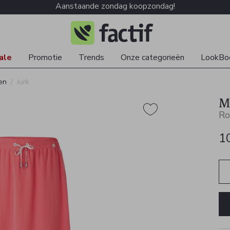
Aanstaande zondag koopzondag!
ale
Promotie
Trends
Onze categorieën
LookBo
en
Jurk
M
Ro
1