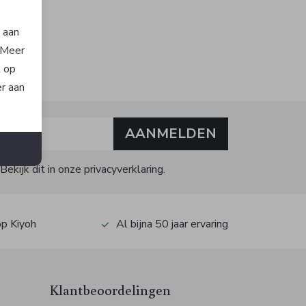
n aan
. Meer
t op
er aan
AANMELDEN
n
kijk dit in onze privacyverklaring.
op Kiyoh
Al bijna 50 jaar ervaring
Klantbeoordelingen