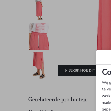
Co
✨ BEKIJK HOE DIT JE STAA
Wij g
te v
werk
Gerelateerde producten
Sale
mark
geper