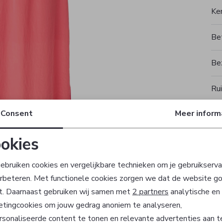
Ke
Be
Be
Rui
Consent
Meer inform
okies
T
Noodzakelijke cookies
Personalisatie cookies
ebruiken cookies en vergelijkbare technieken om je gebruikserva
erbeteren. Met functionele cookies zorgen we dat de website g
Analytische cookies
Marketing cookies
t. Daarnaast gebruiken wij samen met
2 partners
analytische en
Sale
etingcookies om jouw gedrag anoniem te analyseren,
sonaliseerde content te tonen en relevante advertenties aan t