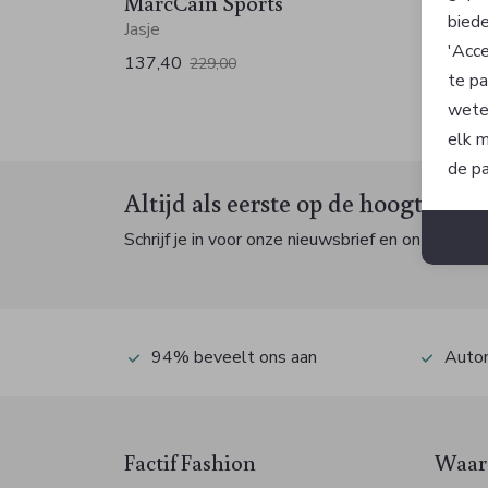
MarcCain Sports
MarcC
biede
Jasje
T-shirt
'Acce
137,40
89,94
229,00
te pa
wete
elk m
de pa
Altijd als eerste op de hoogte zijn
Schrijf je in voor onze nieuwsbrief en ontvang dan
94% beveelt ons aan
Autom
Factif Fashion
Waaro