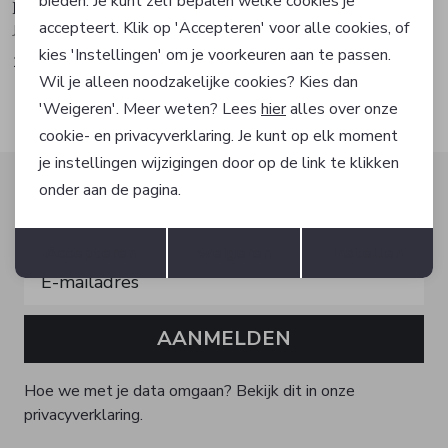
bieden. Je kunt zelf bepalen welke cookies je
Frank Walder
Frank Walder
accepteert. Klik op 'Accepteren' voor alle cookies, of
Jurk
Rok
kies 'Instellingen' om je voorkeuren aan te passen.
149,99
119,99
Wil je alleen noodzakelijke cookies? Kies dan
'Weigeren'. Meer weten? Lees
hier
alles over onze
cookie- en privacyverklaring. Je kunt op elk moment
je instellingen wijzigingen door op de link te klikken
Altijd als eerste op de hoogte zijn?
onder aan de pagina.
Schrijf je in voor onze nieuwsbrief en ontvang dan ook
Opslaan
Terug
gelijk €5,- korting!
Accepteren
weigeren
Instellen
AANMELDEN
Hoe we met je data omgaan? Bekijk dit in onze
privacyverklaring.