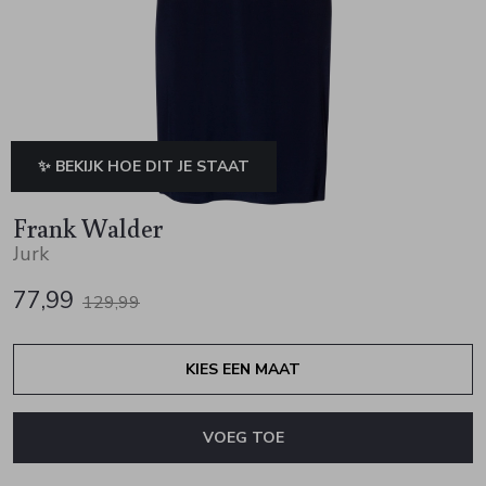
Jurken en rokken
Schoenen
Sjaals en stola's
Vesten
Schoenen
T-shirts en polos
Sokken
Shirts en tops
Truien en vesten
Tassen
✨ BEKIJK HOE DIT JE STAAT
Truien en vesten
Frank Walder
Jurk
77,99
129,99
KIES EEN MAAT
VOEG TOE