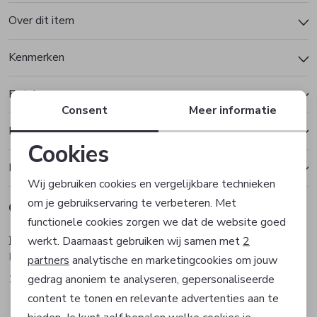
Over dit item
Kenmerken
Betalen
Consent
Meer informatie
Bezorgen of ophalen
Cookies
Ruilen en retourneren
Noodzakelijke cookies
Wij gebruiken cookies en vergelijkbare technieken
om je gebruikservaring te verbeteren. Met
Gerelateerde producten
Personalisatie cookies
functionele cookies zorgen we dat de website goed
Frank Walder
Frank Walder
werkt. Daarnaast gebruiken wij samen met
2
Analytische cookies
Rok
Rok
partners
analytische en marketingcookies om jouw
125,99
85,99
gedrag anoniem te analyseren, gepersonaliseerde
Marketing cookies
content te tonen en relevante advertenties aan te